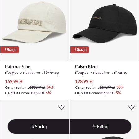
Okazja
Okazja
Patrizia Pepe
Calvin Klein
Czapka z daszkiem · Beżowy
Czapka z daszkiem · Czarny
Aktualna cena
Aktualna cena
169,99
zł
128,99
zł
Cena regularna
259,99 zł
-34%
Cena regularna
209,99 zł
-38%
Najniższa cena
181,99 zł
-6%
Najniższa cena
135,99 zł
-5%
Sortuj
Filtruj