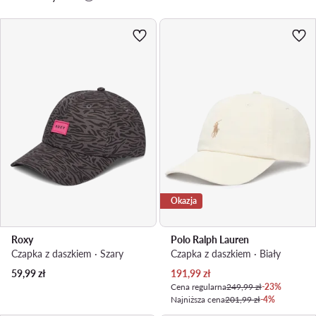
Okazja
Roxy
Polo Ralph Lauren
Czapka z daszkiem · Szary
Czapka z daszkiem · Biały
Aktualna cena
59,99
zł
191,99
zł
Cena regularna
249,99 zł
-23%
Najniższa cena
201,99 zł
-4%