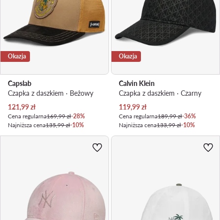
Okazja
Okazja
Capslab
Calvin Klein
Czapka z daszkiem · Beżowy
Czapka z daszkiem · Czarny
Aktualna cena
Aktualna cena
121,99
zł
119,99
zł
Cena regularna
169,99 zł
-28%
Cena regularna
189,99 zł
-36%
Najniższa cena
135,99 zł
-10%
Najniższa cena
133,99 zł
-10%