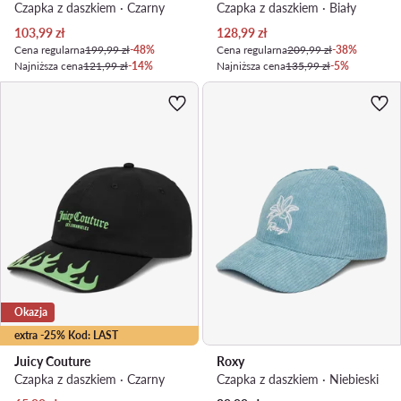
Czapka z daszkiem · Czarny
Czapka z daszkiem · Biały
Aktualna cena
Aktualna cena
103,99
zł
128,99
zł
Cena regularna
199,99 zł
-48%
Cena regularna
209,99 zł
-38%
Najniższa cena
121,99 zł
-14%
Najniższa cena
135,99 zł
-5%
Okazja
extra -25% Kod: LAST
Juicy Couture
Roxy
Czapka z daszkiem · Czarny
Czapka z daszkiem · Niebieski