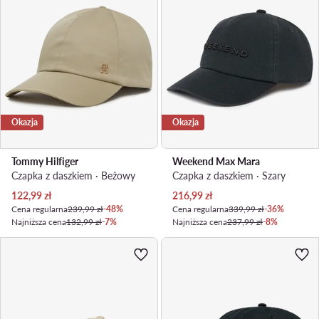
Okazja
Okazja
Tommy Hilfiger
Weekend Max Mara
Czapka z daszkiem · Beżowy
Czapka z daszkiem · Szary
Aktualna cena
Aktualna cena
122,99
zł
216,99
zł
Cena regularna
239,99 zł
-48%
Cena regularna
339,99 zł
-36%
Najniższa cena
132,99 zł
-7%
Najniższa cena
237,99 zł
-8%