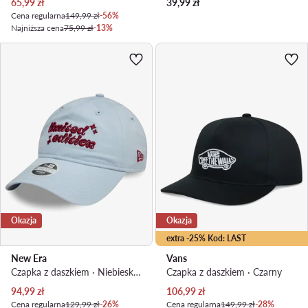
Aktualna cena
65,99
zł
39,99
zł
Cena regularna
149,99 zł
-56%
Najniższa cena
75,99 zł
-13%
Okazja
Okazja
extra -25% Kod: LAST
New Era
Vans
Czapka z daszkiem · Niebieski jasny
Czapka z daszkiem · Czarny
Aktualna cena
Aktualna cena
94,99
zł
106,99
zł
Cena regularna
129,99 zł
-26%
Cena regularna
149,99 zł
-28%