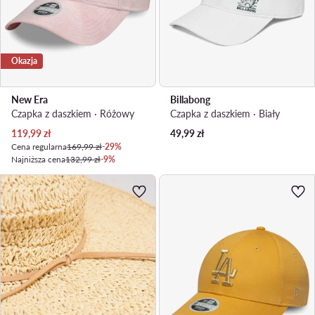
Okazja
New Era
Billabong
Czapka z daszkiem · Różowy
Czapka z daszkiem · Biały
Aktualna cena
119,99
zł
49,99
zł
Cena regularna
169,99 zł
-29%
Najniższa cena
132,99 zł
-9%