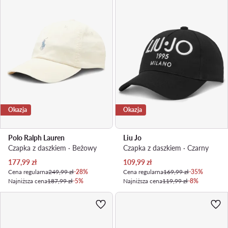
Okazja
Okazja
Polo Ralph Lauren
Liu Jo
Czapka z daszkiem · Beżowy
Czapka z daszkiem · Czarny
Aktualna cena
Aktualna cena
177,99
zł
109,99
zł
Cena regularna
249,99 zł
-28%
Cena regularna
169,99 zł
-35%
Najniższa cena
187,99 zł
-5%
Najniższa cena
119,99 zł
-8%