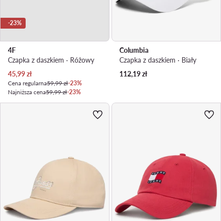
-23%
4F
Columbia
Czapka z daszkiem · Różowy
Czapka z daszkiem · Biały
Aktualna cena
45,99
zł
112,19
zł
Cena regularna
59,99 zł
-23%
Najniższa cena
59,99 zł
-23%