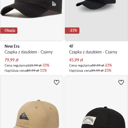
Okazja
-23%
New Era
4F
Czapka z daszkiem · Czarny
Czapka z daszkiem · Czarny
Aktualna cena
Aktualna cena
79,99
zł
45,99
zł
Cena regularna
119,99 zł
-33%
Cena regularna
59,99 zł
-23%
Najniższa cena
89,99 zł
-11%
Najniższa cena
59,99 zł
-23%