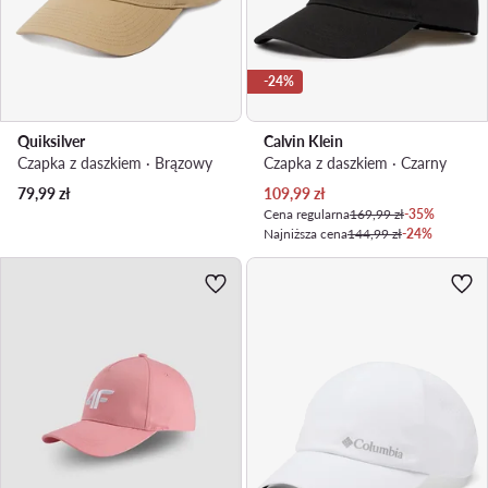
-24%
Quiksilver
Calvin Klein
Czapka z daszkiem · Brązowy
Czapka z daszkiem · Czarny
Aktualna cena
79,99
zł
109,99
zł
Cena regularna
169,99 zł
-35%
Najniższa cena
144,99 zł
-24%