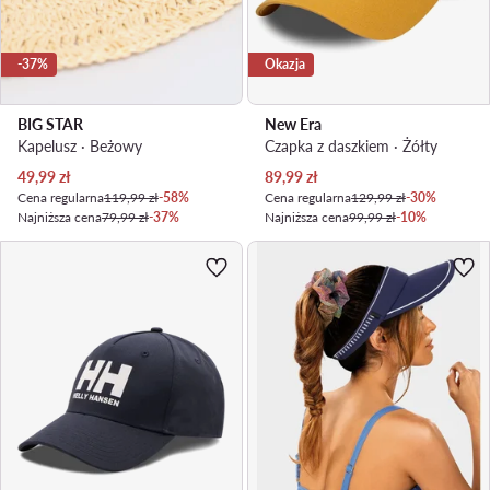
-37%
Okazja
BIG STAR
New Era
Kapelusz · Beżowy
Czapka z daszkiem · Żółty
Aktualna cena
Aktualna cena
49,99
zł
89,99
zł
Cena regularna
119,99 zł
-58%
Cena regularna
129,99 zł
-30%
Najniższa cena
79,99 zł
-37%
Najniższa cena
99,99 zł
-10%