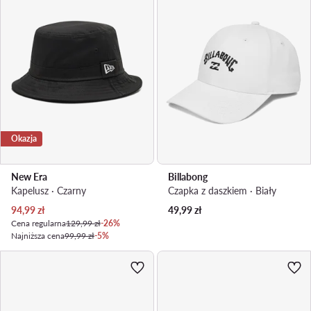
Okazja
New Era
Billabong
Kapelusz · Czarny
Czapka z daszkiem · Biały
Aktualna cena
94,99
zł
49,99
zł
Cena regularna
129,99 zł
-26%
Najniższa cena
99,99 zł
-5%