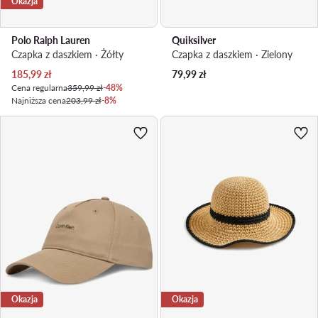
Okazja
Polo Ralph Lauren
Quiksilver
Czapka z daszkiem · Żółty
Czapka z daszkiem · Zielony
Aktualna cena
185,99
zł
79,99
zł
Cena regularna
359,99 zł
-48%
Najniższa cena
203,99 zł
-8%
Okazja
Okazja