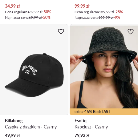
Aktualna cena
Aktualna cena
34,99
zł
99,99
zł
Cena regularna
69,99 zł
-50%
Cena regularna
139,99 zł
-28%
Najniższa cena
69,99 zł
-50%
Najniższa cena
109,99 zł
-9%
extra -15% Kod: LAST
Billabong
Esotiq
Czapka z daszkiem · Czarny
Kapelusz · Czarny
Aktualna cena
49,99
zł
79,92
zł