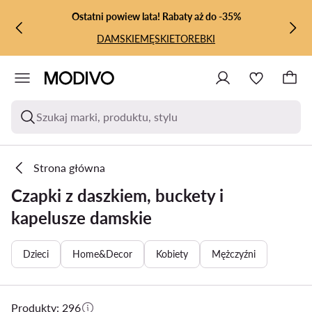
PRZEJDŹ DO GŁÓWNEJ ZAWARTOŚCI
PRZEJDŹ DO WYSZUKIWANIA
Ostatni powiew lata! Rabaty aż do -35%
DAMSKIE
MĘSKIE
TOREBKI
Szukaj marki, produktu, stylu
Strona główna
Czapki z daszkiem, buckety i
kapelusze damskie
Dzieci
Home&Decor
Kobiety
Mężczyźni
Produkty: 296