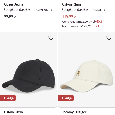
Guess Jeans
Calvin Klein
Czapka z daszkiem · Czerwony
Czapka z daszkiem · Czarny
Aktualna cena
99,99
zł
119,99
zł
Cena regularna
219,99 zł
-45%
Najniższa cena
129,99 zł
-7%
Okazja
Okazja
Calvin Klein
Tommy Hilfiger