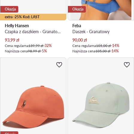
Okazja
Okazja
extra -25% Kod: LAST
Helly Hansen
Feba
Czapka z daszkiem · Granatowy
Daszek · Granatowy
Aktualna cena
Aktualna cena
93,99
zł
90,00
zł
Cena regularna
139,99 zł
-32%
Cena regularna
105,00 zł
-14%
Najniższa cena
98,99 zł
-5%
Najniższa cena
105,00 zł
-14%