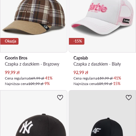
Okazja
-15%
Goorin Bros
Capslab
Czapka z daszkiem · Brązowy
Czapka z daszkiem · Biały
Aktualna cena
Aktualna cena
99,99
zł
92,99
zł
Cena regularna
169,99 zł
-41%
Cena regularna
159,99 zł
-41%
Najniższa cena
109,99 zł
-9%
Najniższa cena
109,99 zł
-15%