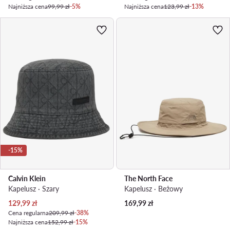
Najniższa cena
99,99 zł
-5%
Najniższa cena
123,99 zł
-13%
-15%
Calvin Klein
The North Face
Kapelusz · Szary
Kapelusz · Beżowy
Aktualna cena
129,99
zł
169,99
zł
Cena regularna
209,99 zł
-38%
Najniższa cena
152,99 zł
-15%