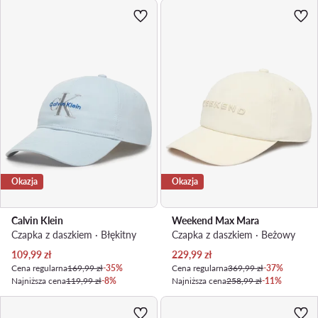
Okazja
Okazja
Calvin Klein
Weekend Max Mara
Czapka z daszkiem · Błękitny
Czapka z daszkiem · Beżowy
Aktualna cena
Aktualna cena
109,99
zł
229,99
zł
Cena regularna
169,99 zł
-35%
Cena regularna
369,99 zł
-37%
Najniższa cena
119,99 zł
-8%
Najniższa cena
258,99 zł
-11%