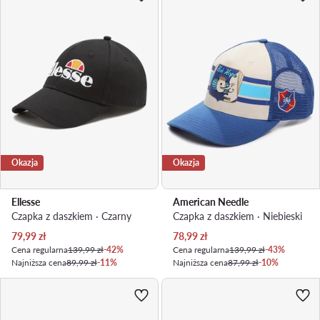
Okazja
Okazja
Ellesse
American Needle
Czapka z daszkiem · Czarny
Czapka z daszkiem · Niebieski
Aktualna cena
Aktualna cena
79,99
zł
78,99
zł
Cena regularna
139,99 zł
-42%
Cena regularna
139,99 zł
-43%
Najniższa cena
89,99 zł
-11%
Najniższa cena
87,99 zł
-10%