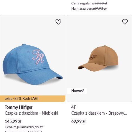
Cena regularna
99,90 zł
Najniższa cena
69,93 zł
Nowość
extra -25% Kod: LAST
Tommy Hilfiger
4F
Czapka z daszkiem · Niebieski
Czapka z daszkiem · Brązowy jasny
Aktualna cena
145,99
zł
69,99
zł
Cena regularna
209,99 zł