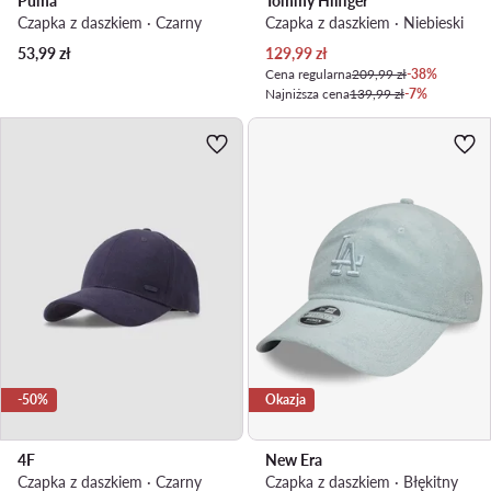
Puma
Tommy Hilfiger
Czapka z daszkiem · Czarny
Czapka z daszkiem · Niebieski
Aktualna cena
53,99
zł
129,99
zł
Cena regularna
209,99 zł
-38%
Najniższa cena
139,99 zł
-7%
-50%
Okazja
4F
New Era
Czapka z daszkiem · Czarny
Czapka z daszkiem · Błękitny