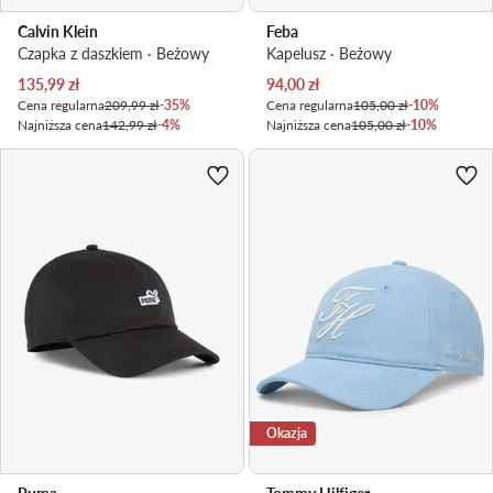
Calvin Klein
Feba
Czapka z daszkiem · Beżowy
Kapelusz · Beżowy
Aktualna cena
Aktualna cena
135,99
zł
94,00
zł
Cena regularna
209,99 zł
-35%
Cena regularna
105,00 zł
-10%
Najniższa cena
142,99 zł
-4%
Najniższa cena
105,00 zł
-10%
Okazja