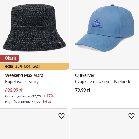
Okazja
extra -25% Kod: LAST
Weekend Max Mara
Quiksilver
Kapelusz · Czarny
Czapka z daszkiem · Niebieski
Aktualna cena
695,99
zł
79,99
zł
Cena regularna
839,99 zł
-17%
Najniższa cena
772,99 zł
-9%