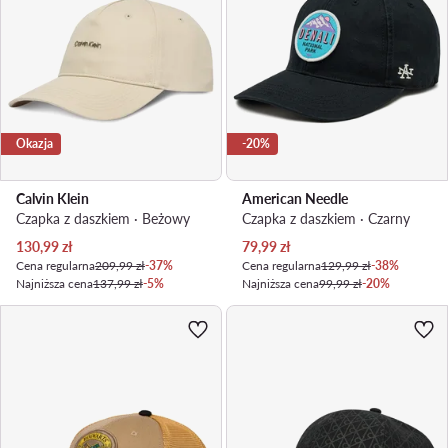
Okazja
-20%
Calvin Klein
American Needle
Czapka z daszkiem · Beżowy
Czapka z daszkiem · Czarny
Aktualna cena
Aktualna cena
130,99
zł
79,99
zł
Cena regularna
209,99 zł
-37%
Cena regularna
129,99 zł
-38%
Najniższa cena
137,99 zł
-5%
Najniższa cena
99,99 zł
-20%