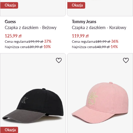
Okazja
Okazja
Guess
Tommy Jeans
Czapka z daszkiem · Beżowy
Czapka z daszkiem · Koralowy
Aktualna cena
Aktualna cena
125,99
zł
119,99
zł
Cena regularna
199,99 zł
-37%
Cena regularna
189,99 zł
-36%
Najniższa cena
139,99 zł
-10%
Najniższa cena
140,99 zł
-14%
Okazja