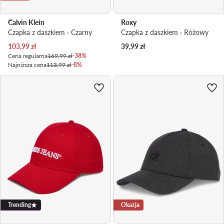
Calvin Klein
Roxy
Czapka z daszkiem · Czarny
Czapka z daszkiem · Różowy
Aktualna cena
103,99
zł
39,99
zł
Cena regularna
169,99 zł
-38%
Najniższa cena
113,99 zł
-8%
Trending
Okazja