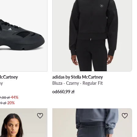
 McCartney
adidas by Stella McCartney
ny
Bluza · Czarny · Regular Fit
od
660,99
zł
,00 zł
-44%
9 zł
-20%