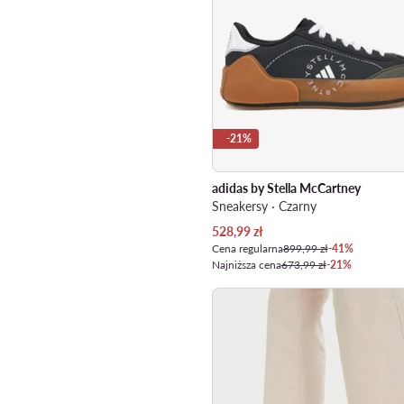
-21%
adidas by Stella McCartney
Sneakersy · Czarny
Aktualna cena
528,99
zł
Cena regularna
899,99 zł
-41%
Najniższa cena
673,99 zł
-21%