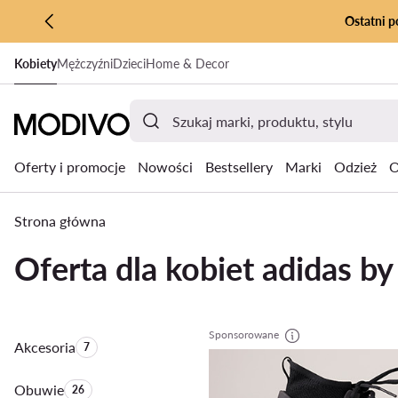
Ostatni p
PRZEJDŹ DO GŁÓWNEJ ZAWARTOŚCI
Kobiety
Mężczyźni
Dzieci
Home & Decor
PRZEJDŹ DO WYSZUKIWANIA
Oferty i promocje
Nowości
Bestsellery
Marki
Odzież
O
Strona główna
Oferta dla kobiet adidas b
Sponsorowane
Akcesoria
Liczba produktów:
7
Obuwie
Liczba produktów:
26