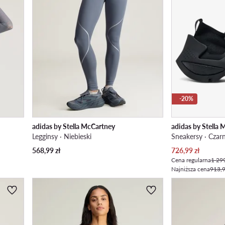
-20%
adidas by Stella McCartney
adidas by Stella
Legginsy · Niebieski
Sneakersy · Czar
Aktualna cena
568,99
zł
726,99
zł
Cena regularna
1 299
Najniższa cena
913,9