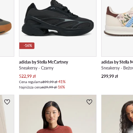
-16%
adidas by Stella McCartney
adidas by Stella
Sneakersy · Czarny
Sneakersy · Beż
Aktualna cena
522,99
zł
299,99
zł
Cena regularna
899,99 zł
-41%
Najniższa cena
629,99 zł
-16%