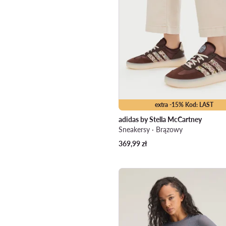
extra -15% Kod: LAST
adidas by Stella McCartney
Sneakersy · Brązowy
369,99
zł