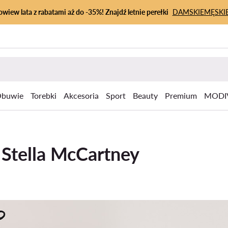
owiew lata z rabatami aż do -35%! Znajdź letnie perełki
DAMSKIE
MĘSKI
buwie
Torebki
Akcesoria
Sport
Beauty
Premium
MODI
y Stella McCartney