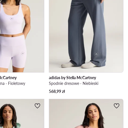
 McCartney
adidas by Stella McCartney
zna · Fioletowy
Spodnie dresowe · Niebieski
568,99
zł