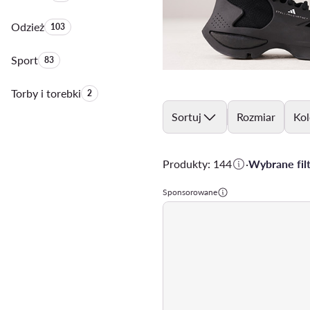
Odzież
Liczba produktów:
103
Sport
Liczba produktów:
83
Torby i torebki
Liczba produktów:
2
Sortuj
Rozmiar
Kol
Produkty: 144
·
Wybrane filt
Sponsorowane