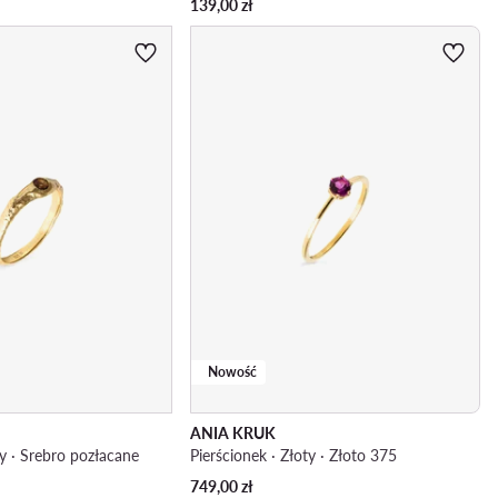
139,00
zł
Nowość
ANIA KRUK
ty · Srebro pozłacane
Pierścionek · Złoty · Złoto 375
749,00
zł