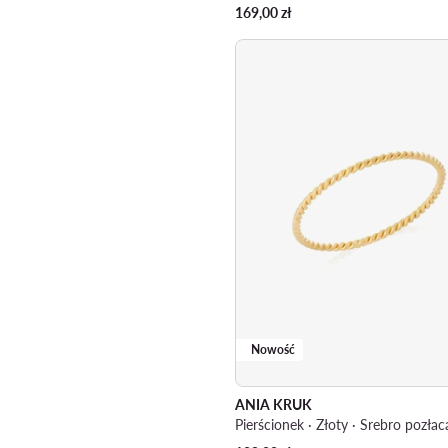
169,00
zł
Nowość
ANIA KRUK
Pierścionek · Złoty · Srebro pozła