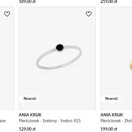
189,00
zł
219,00
zł
Nowość
Nowość
ANIA KRUK
ANIA KRUK
cane
Pierścionek · Srebrny · Srebro 925
Pierścionek · Zło
129,00
zł
199,00
zł