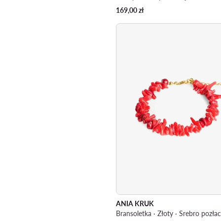
169,00
zł
ANIA KRUK
Bransoletka · Złoty · Srebro pozła