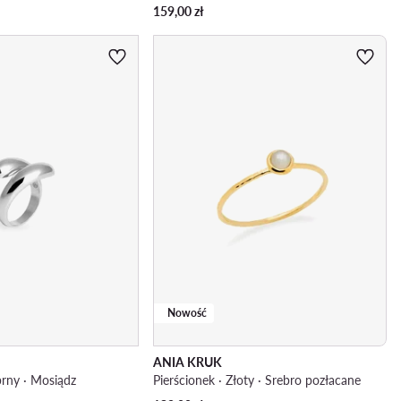
159,00
zł
Nowość
ANIA KRUK
brny · Mosiądz
Pierścionek · Złoty · Srebro pozłacane