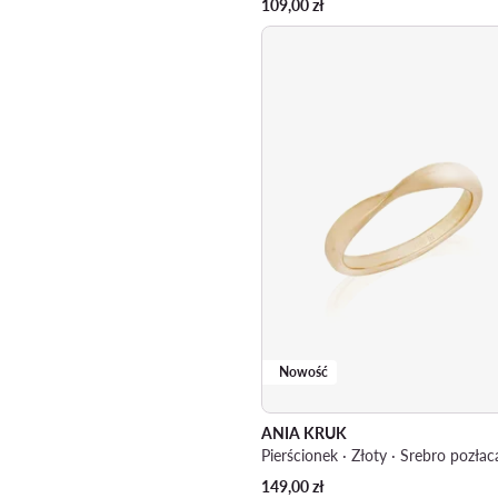
109,00
zł
Nowość
ANIA KRUK
Pierścionek · Złoty · Srebro pozła
149,00
zł