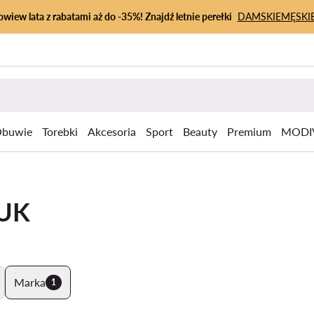
owiew lata z rabatami aż do -35%! Znajdź letnie perełki
DAMSKIE
MĘSKI
buwie
Torebki
Akcesoria
Sport
Beauty
Premium
MODI
RUK
Marka
1