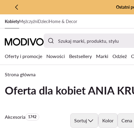
Ostatni p
PRZEJDŹ DO GŁÓWNEJ ZAWARTOŚCI
Kobiety
Mężczyźni
Dzieci
Home & Decor
PRZEJDŹ DO WYSZUKIWANIA
Oferty i promocje
Nowości
Bestsellery
Marki
Odzież
O
Strona główna
Oferta dla kobiet ANIA K
Akcesoria
Liczba produktów:
1742
Sortuj
Kolor
Cena