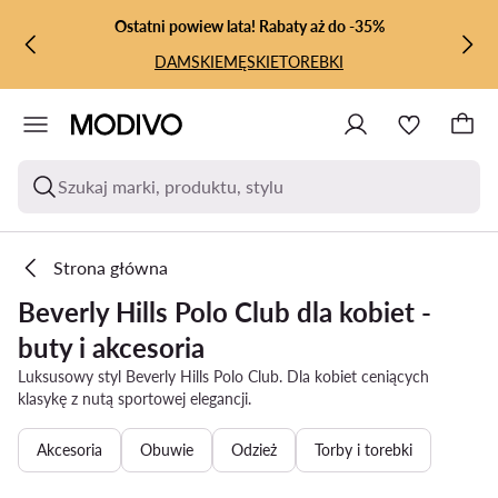
PRZEJDŹ DO GŁÓWNEJ ZAWARTOŚCI
PRZEJDŹ DO WYSZUKIWANIA
Ostatni powiew lata! Rabaty aż do -35%
DAMSKIE
MĘSKIE
TOREBKI
Szukaj marki, produktu, stylu
Strona główna
Beverly Hills Polo Club dla kobiet -
buty i akcesoria
Luksusowy styl Beverly Hills Polo Club. Dla kobiet ceniących
klasykę z nutą sportowej elegancji.
Akcesoria
Obuwie
Odzież
Torby i torebki