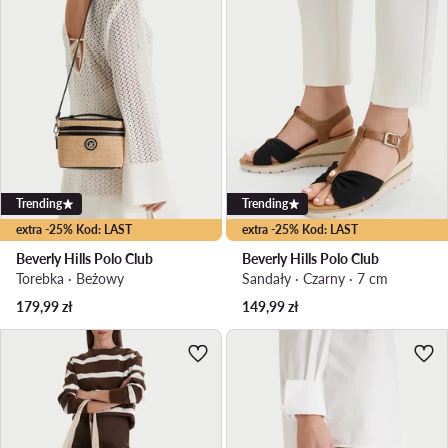
Trending
Trending
extra -25% Kod: LAST
extra -25% Kod: LAST
Beverly Hills Polo Club
Beverly Hills Polo Club
Torebka · Beżowy
Sandały · Czarny · 7 cm
179,99
zł
149,99
zł