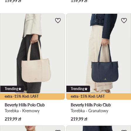
159,99
zł
159,99
zł
Trending
Trending
extra -15% Kod: LAST
extra -15% Kod: LAST
Beverly Hills Polo Club
Beverly Hills Polo Club
Torebka · Kremowy
Torebka · Granatowy
219,99
zł
219,99
zł