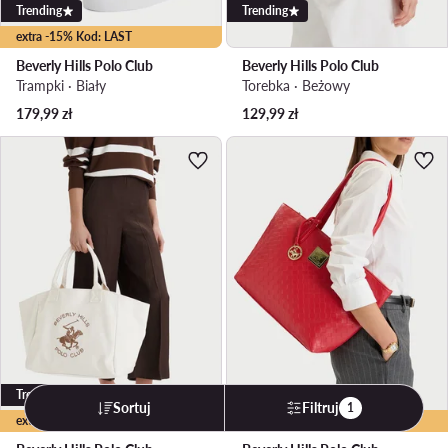
Trending
Trending
extra -15% Kod: LAST
Beverly Hills Polo Club
Beverly Hills Polo Club
Trampki · Biały
Torebka · Beżowy
179,99
zł
129,99
zł
Trending
Trending
Sortuj
Filtruj
1
extra -25% Kod: LAST
extra -25% Kod: LAST