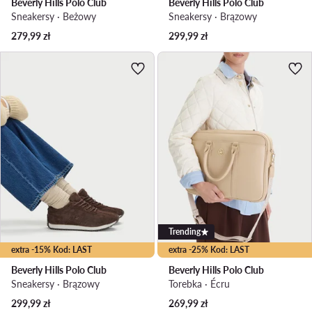
Beverly Hills Polo Club
Beverly Hills Polo Club
Sneakersy · Beżowy
Sneakersy · Brązowy
279,99
zł
299,99
zł
Trending
extra -15% Kod: LAST
extra -25% Kod: LAST
Beverly Hills Polo Club
Beverly Hills Polo Club
Sneakersy · Brązowy
Torebka · Écru
299,99
zł
269,99
zł