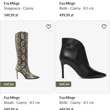
Eva Minge
Eva Minge
Śniegowce · Czarny
Botki · Czarny · 8.5 cm
549,99
zł
499,99
zł
weCare
weCare
Eva Minge
Eva Minge
Kozaki · Czarny · 8.5 cm
Botki · Czarny · 8.5 cm
699,99
zł
449,99
zł