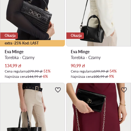
Okazja
Okazja
extra -25% Kod: LAST
Eva Minge
Eva Minge
Torebka · Czarny
Torebka · Czarny
Aktualna cena
Aktualna cena
134,99
zł
90,99
zł
Cena regularna
279,99 zł
-51%
Cena regularna
199,99 zł
-54%
Najniższa cena
144,99 zł
-6%
Najniższa cena
100,99 zł
-9%