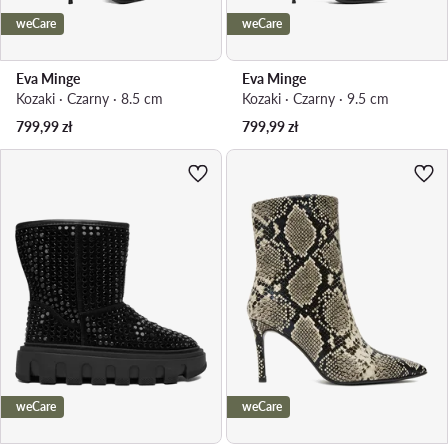
weCare
weCare
Eva Minge
Eva Minge
Kozaki · Czarny · 8.5 cm
Kozaki · Czarny · 9.5 cm
799,99
zł
799,99
zł
weCare
weCare