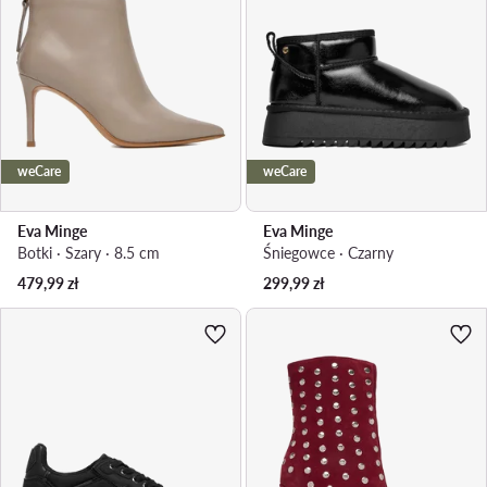
weCare
weCare
Eva Minge
Eva Minge
Botki · Szary · 8.5 cm
Śniegowce · Czarny
479,99
zł
299,99
zł