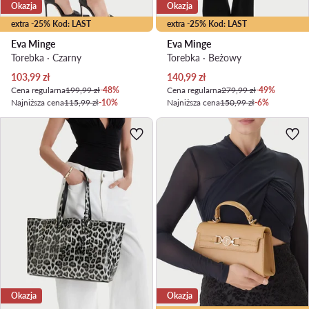
Okazja
Okazja
extra -25% Kod: LAST
extra -25% Kod: LAST
Eva Minge
Eva Minge
Torebka · Czarny
Torebka · Beżowy
Aktualna cena
Aktualna cena
103,99
zł
140,99
zł
Cena regularna
199,99 zł
-48%
Cena regularna
279,99 zł
-49%
Najniższa cena
115,99 zł
-10%
Najniższa cena
150,99 zł
-6%
Okazja
Okazja