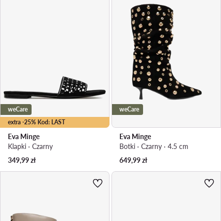
weCare
weCare
extra -25% Kod: LAST
Eva Minge
Eva Minge
Klapki · Czarny
Botki · Czarny · 4.5 cm
349,99
zł
649,99
zł