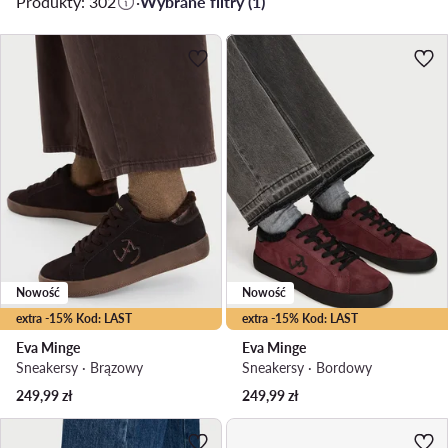
Produkty: 302
·
Wybrane filtry (1)
Nowość
Nowość
extra -15% Kod: LAST
extra -15% Kod: LAST
Eva Minge
Eva Minge
Sneakersy · Brązowy
Sneakersy · Bordowy
249,99
zł
249,99
zł