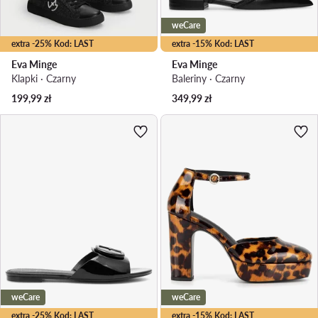
weCare
extra -25% Kod: LAST
extra -15% Kod: LAST
Eva Minge
Eva Minge
Klapki · Czarny
Baleriny · Czarny
199,99
zł
349,99
zł
weCare
weCare
extra -25% Kod: LAST
extra -15% Kod: LAST