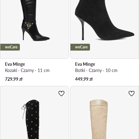
weCare
weCare
Eva Minge
Eva Minge
Kozaki · Czarny · 11 cm
Botki · Czarny · 10 cm
729,99
zł
449,99
zł