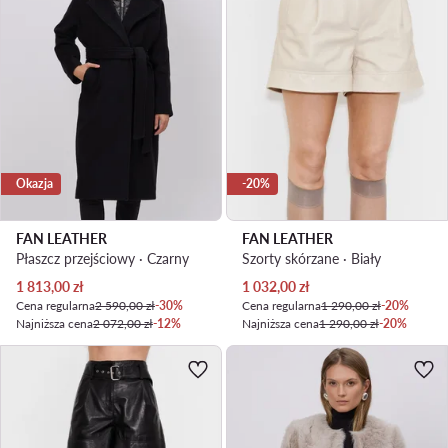
Okazja
-20%
FAN LEATHER
FAN LEATHER
Płaszcz przejściowy · Czarny
Szorty skórzane · Biały
Aktualna cena
Aktualna cena
1 813,00
zł
1 032,00
zł
Cena regularna
2 590,00 zł
-30%
Cena regularna
1 290,00 zł
-20%
Najniższa cena
2 072,00 zł
-12%
Najniższa cena
1 290,00 zł
-20%