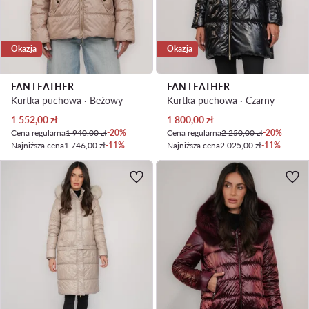
Okazja
Okazja
FAN LEATHER
FAN LEATHER
Kurtka puchowa · Beżowy
Kurtka puchowa · Czarny
Aktualna cena
Aktualna cena
1 552,00
zł
1 800,00
zł
Cena regularna
1 940,00 zł
-20%
Cena regularna
2 250,00 zł
-20%
Najniższa cena
1 746,00 zł
-11%
Najniższa cena
2 025,00 zł
-11%