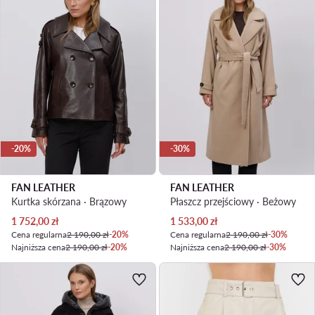
-20%
-30%
FAN LEATHER
FAN LEATHER
Kurtka skórzana · Brązowy
Płaszcz przejściowy · Beżowy
Aktualna cena
Aktualna cena
1 752,00
zł
1 533,00
zł
Cena regularna
2 190,00 zł
-20%
Cena regularna
2 190,00 zł
-30%
Najniższa cena
2 190,00 zł
-20%
Najniższa cena
2 190,00 zł
-30%