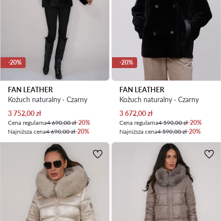
-20%
-20%
FAN LEATHER
FAN LEATHER
Kożuch naturalny · Czarny
Kożuch naturalny · Czarny
Aktualna cena
Aktualna cena
3 752,00
zł
3 672,00
zł
Cena regularna
4 690,00 zł
-20%
Cena regularna
4 590,00 zł
-20%
Najniższa cena
4 690,00 zł
-20%
Najniższa cena
4 590,00 zł
-20%