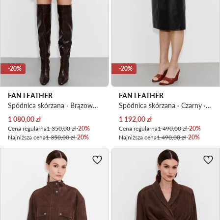
-20%
-20%
FAN LEATHER
FAN LEATHER
Spódnica skórzana · Brązowy jasny
Spódnica skórzana · Czarny · Midi
Aktualna cena
Aktualna cena
1 080,00
zł
1 192,00
zł
Cena regularna
1 350,00 zł
-20%
Cena regularna
1 490,00 zł
-20%
Najniższa cena
1 350,00 zł
-20%
Najniższa cena
1 490,00 zł
-20%