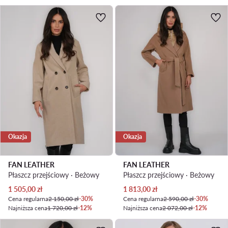
Okazja
Okazja
FAN LEATHER
FAN LEATHER
Płaszcz przejściowy · Beżowy
Płaszcz przejściowy · Beżowy
Aktualna cena
Aktualna cena
1 505,00
zł
1 813,00
zł
Cena regularna
2 150,00 zł
-30%
Cena regularna
2 590,00 zł
-30%
Najniższa cena
1 720,00 zł
-12%
Najniższa cena
2 072,00 zł
-12%