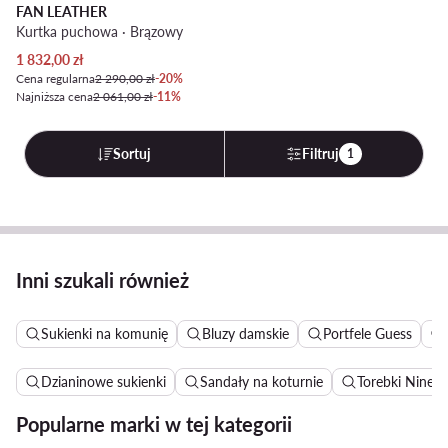
FAN LEATHER
Kurtka puchowa · Brązowy
Aktualna cena
1 832,00
zł
Cena regularna
2 290,00 zł
-20%
Najniższa cena
2 061,00 zł
-11%
Sortuj
Filtruj
1
Inni szukali również
Sukienki na komunię
Bluzy damskie
Portfele Guess
Dzianinowe sukienki
Sandały na koturnie
Torebki Nine 
Popularne marki w tej kategorii