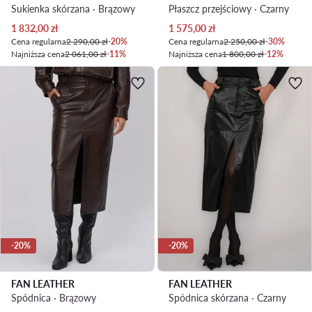
Sukienka skórzana · Brązowy
Płaszcz przejściowy · Czarny
Aktualna cena
Aktualna cena
1 832,00
zł
1 575,00
zł
Cena regularna
2 290,00 zł
-20%
Cena regularna
2 250,00 zł
-30%
Najniższa cena
2 061,00 zł
-11%
Najniższa cena
1 800,00 zł
-12%
-20%
-20%
FAN LEATHER
FAN LEATHER
Spódnica · Brązowy
Spódnica skórzana · Czarny