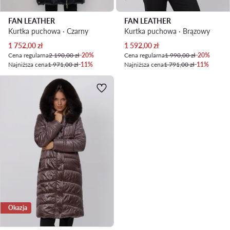
FAN LEATHER
FAN LEATHER
Kurtka puchowa · Czarny
Kurtka puchowa · Brązowy
Aktualna cena
Aktualna cena
1 752,00
zł
1 592,00
zł
Cena regularna
2 190,00 zł
-20%
Cena regularna
1 990,00 zł
-20%
Najniższa cena
1 971,00 zł
-11%
Najniższa cena
1 791,00 zł
-11%
Okazja