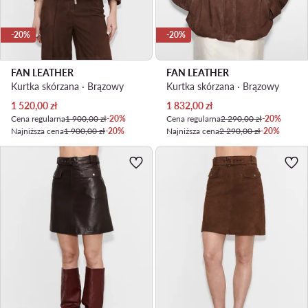
-20%
-20%
FAN LEATHER
FAN LEATHER
Kurtka skórzana · Brązowy
Kurtka skórzana · Brązowy
Aktualna cena
Aktualna cena
1 520,00
zł
1 832,00
zł
Cena regularna
1 900,00 zł
-20%
Cena regularna
2 290,00 zł
-20%
Najniższa cena
1 900,00 zł
-20%
Najniższa cena
2 290,00 zł
-20%