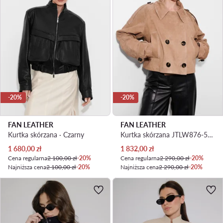
-20%
-20%
FAN LEATHER
FAN LEATHER
Kurtka skórzana · Czarny
Kurtka skórzana JTLW876-50 Loose Fit
Aktualna cena
Aktualna cena
1 680,00
zł
1 832,00
zł
Cena regularna
2 100,00 zł
-20%
Cena regularna
2 290,00 zł
-20%
Najniższa cena
2 100,00 zł
-20%
Najniższa cena
2 290,00 zł
-20%