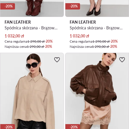
-20%
-20%
FAN LEATHER
FAN LEATHER
Spódnica skórzana · Brązowy · Mini
Spódnica skórzana · Brązowy · Mini
Aktualna cena
Aktualna cena
1 032,00
zł
1 032,00
zł
Cena regularna
1 290,00 zł
-20%
Cena regularna
1 290,00 zł
-20%
Najniższa cena
1 290,00 zł
-20%
Najniższa cena
1 290,00 zł
-20%
-20%
-20%