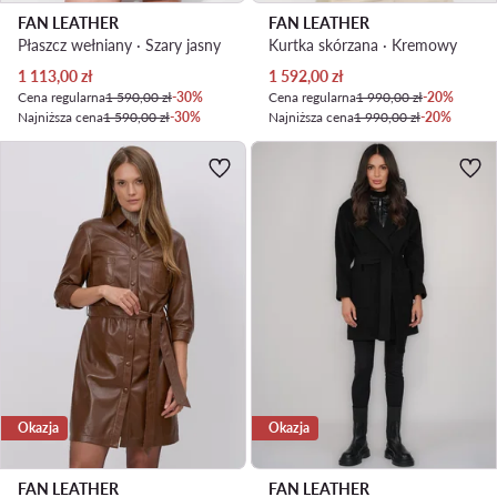
FAN LEATHER
FAN LEATHER
Płaszcz wełniany · Szary jasny
Kurtka skórzana · Kremowy
Aktualna cena
Aktualna cena
1 113,00
zł
1 592,00
zł
Cena regularna
1 590,00 zł
-30%
Cena regularna
1 990,00 zł
-20%
Najniższa cena
1 590,00 zł
-30%
Najniższa cena
1 990,00 zł
-20%
Okazja
Okazja
FAN LEATHER
FAN LEATHER