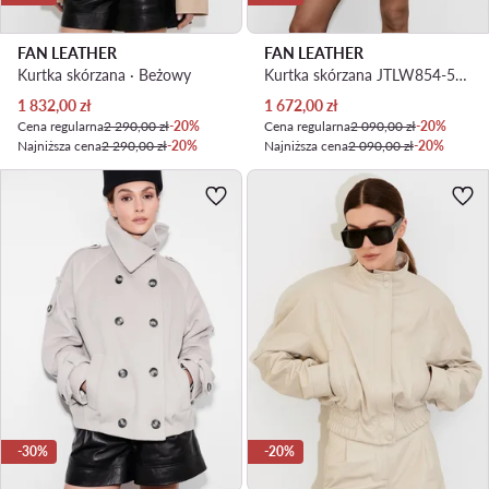
FAN LEATHER
FAN LEATHER
Kurtka skórzana · Beżowy
Kurtka skórzana JTLW854-50 Standard Fit
Aktualna cena
Aktualna cena
1 832,00
zł
1 672,00
zł
Cena regularna
2 290,00 zł
-20%
Cena regularna
2 090,00 zł
-20%
Najniższa cena
2 290,00 zł
-20%
Najniższa cena
2 090,00 zł
-20%
-30%
-20%