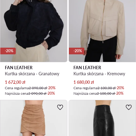
-20%
-20%
FAN LEATHER
FAN LEATHER
Kurtka skórzana · Granatowy
Kurtka skórzana · Kremowy
Aktualna cena
Aktualna cena
1 672,00
zł
1 680,00
zł
Cena regularna
2 090,00 zł
-20%
Cena regularna
2 100,00 zł
-20%
Najniższa cena
2 090,00 zł
-20%
Najniższa cena
2 100,00 zł
-20%