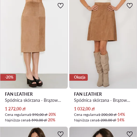
-20%
Okazja
FAN LEATHER
FAN LEATHER
Spódnica skórzana · Brązowy jasny
Spódnica skórzana · Brązowy jasny · Mini
Aktualna cena
Aktualna cena
1 272,00
zł
1 032,00
zł
Cena regularna
1 590,00 zł
-20%
Cena regularna
1 200,00 zł
-14%
Najniższa cena
1 590,00 zł
-20%
Najniższa cena
1 200,00 zł
-14%