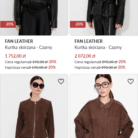
-20%
-20%
FAN LEATHER
FAN LEATHER
Kurtka skórzana · Czarny
Kurtka skórzana · Czarny
Aktualna cena
Aktualna cena
1 752,00
zł
2 072,00
zł
Cena regularna
2 190,00 zł
-20%
Cena regularna
2 590,00 zł
-20%
Najniższa cena
2 190,00 zł
-20%
Najniższa cena
2 590,00 zł
-20%