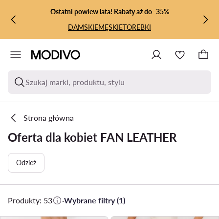
PRZEJDŹ DO GŁÓWNEJ ZAWARTOŚCI
PRZEJDŹ DO WYSZUKIWANIA
Ostatni powiew lata! Rabaty aż do -35%
DAMSKIE
MĘSKIE
TOREBKI
Szukaj marki, produktu, stylu
Strona główna
Oferta dla kobiet FAN LEATHER
Odzież
Produkty: 53
·
Wybrane filtry (1)