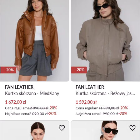
-20%
-20%
FAN LEATHER
FAN LEATHER
Kurtka skórzana · Miedziany
Kurtka skórzana · Beżowy jasny
Aktualna cena
Aktualna cena
1 672,00
zł
1 592,00
zł
Cena regularna
2 090,00 zł
-20%
Cena regularna
1 990,00 zł
-20%
Najniższa cena
2 090,00 zł
-20%
Najniższa cena
1 990,00 zł
-20%