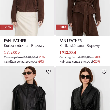
-20%
-20%
FAN LEATHER
FAN LEATHER
Kurtka skórzana · Brązowy
Kurtka skórzana · Brązowy
Aktualna cena
Aktualna cena
1 752,00
zł
1 912,00
zł
Cena regularna
2 190,00 zł
-20%
Cena regularna
2 390,00 zł
-20%
Najniższa cena
2 190,00 zł
-20%
Najniższa cena
2 390,00 zł
-20%