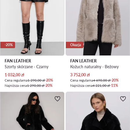
-20%
Okazja
FAN LEATHER
FAN LEATHER
Szorty skórzane · Czarny
Kożuch naturalny · Beżowy
Aktualna cena
Aktualna cena
1 032,00
zł
3 752,00
zł
Cena regularna
1 290,00 zł
-20%
Cena regularna
4 690,00 zł
-20%
Najniższa cena
1 290,00 zł
-20%
Najniższa cena
4 221,00 zł
-11%