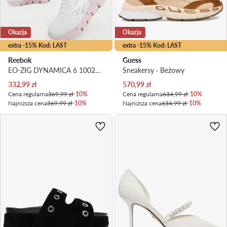
Okazja
Okazja
extra -15% Kod: LAST
extra -15% Kod: LAST
Reebok
Guess
EO-ZIG DYNAMICA 6 100271438 · Buty do biegania
Sneakersy · Beżowy
Aktualna cena
Aktualna cena
332,99
zł
570,99
zł
Cena regularna
369,99 zł
-10%
Cena regularna
634,99 zł
-10%
Najniższa cena
369,99 zł
-10%
Najniższa cena
634,99 zł
-10%