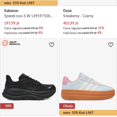
extra -15% Kod: LAST
Salomon
Geox
Speedcross 6 W L49197100 · Buty do biegania
Sneakersy · Czarny
Aktualna cena
Aktualna cena
597,99
zł
403,99
zł
Cena regularna
649,99 zł
-8%
Cena regularna
499,99 zł
-19%
Najniższa cena
649,99 zł
-8%
Najniższa cena
424,99 zł
-4%
-18%
Okazja
extra -10% Kod: LAST