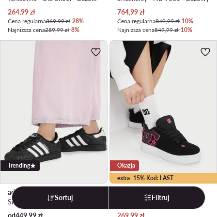
Aktualna cena
Aktualna cena
264,99
zł
764,99
zł
Cena regularna
369,99 zł
-28%
Cena regularna
849,99 zł
-10%
Najniższa cena
289,99 zł
-8%
Najniższa cena
849,99 zł
-10%
Trending
Okazja
extra -15% Kod: LAST
adidas
DC Shoes
Sortuj
Filtruj
Sneakersy · Superstar · Czarny
Sneakersy · Czarny
Aktualna cena
od
449,99
zł
269,99
zł