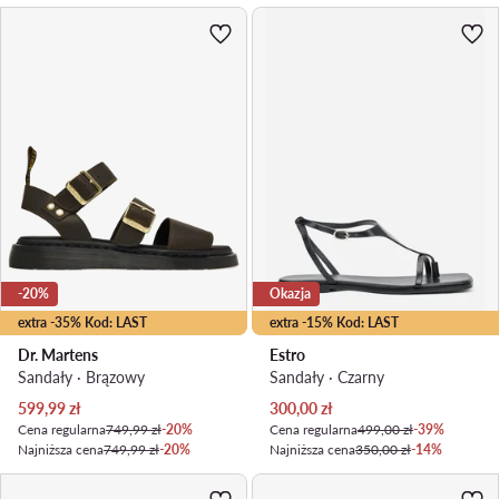
-20%
Okazja
extra -35% Kod: LAST
extra -15% Kod: LAST
Dr. Martens
Estro
Sandały · Brązowy
Sandały · Czarny
Aktualna cena
Aktualna cena
599,99
zł
300,00
zł
Cena regularna
749,99 zł
-20%
Cena regularna
499,00 zł
-39%
Najniższa cena
749,99 zł
-20%
Najniższa cena
350,00 zł
-14%