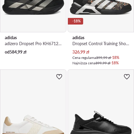
-18%
adidas
adidas
adizero Dropset Pro KH6712 · Buty na siłownię
Dropset Control Training Shoes KJ9165 · Buty na siłownię
Aktualna cena
od
584,99
zł
326,99
zł
Cena regularna
399,99 zł
-18%
Najniższa cena
399,99 zł
-18%