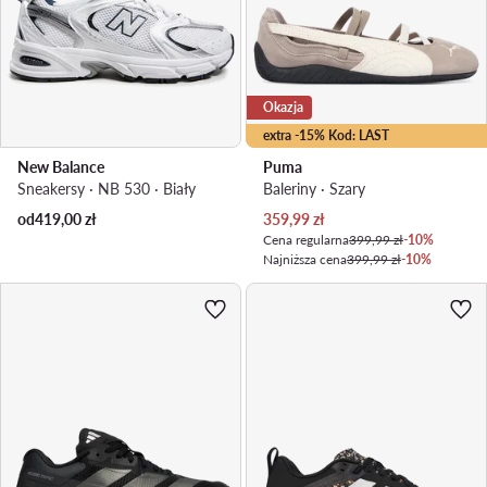
Okazja
extra -15% Kod: LAST
New Balance
Puma
Sneakersy · NB 530 · Biały
Baleriny · Szary
Aktualna cena
od
419,00
zł
359,99
zł
Cena regularna
399,99 zł
-10%
Najniższa cena
399,99 zł
-10%