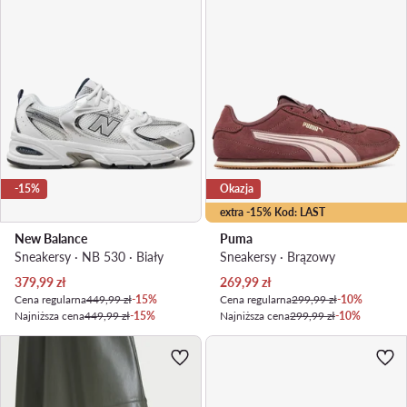
-15%
Okazja
extra -15% Kod: LAST
New Balance
Puma
Sneakersy · NB 530 · Biały
Sneakersy · Brązowy
Aktualna cena
Aktualna cena
379,99
zł
269,99
zł
Cena regularna
449,99 zł
-15%
Cena regularna
299,99 zł
-10%
Najniższa cena
449,99 zł
-15%
Najniższa cena
299,99 zł
-10%