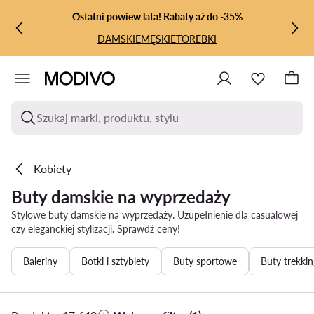
PRZEJDŹ DO GŁÓWNEJ ZAWARTOŚCI
PRZEJDŹ DO WYSZUKIWANIA
Ostatni powiew lata! Rabaty aż do -35%
DAMSKIE
MĘSKIE
TOREBKI
Szukaj marki, produktu, stylu
Kobiety
Buty damskie na wyprzedaży
Stylowe buty damskie na wyprzedaży. Uzupełnienie dla casualowej
czy eleganckiej stylizacji. Sprawdź ceny!
Baleriny
Botki i sztyblety
Buty sportowe
Buty trekkin