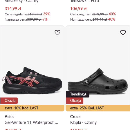
Sneakersy · Czarny
Tenisówki · Écru
Aktualna cena
Aktualna cena
314,99
zł
106,99
zł
Cena regularna
519,99 zł
-39%
Cena regularna
179,99 zł
-40%
Najniższa cena
339,99 zł
-7%
Najniższa cena
179,99 zł
-40%
Trending
Okazja
Okazja
extra -10% Kod: LAST
extra -25% Kod: LAST
Asics
Crocs
Gel-Venture 11 Waterproof 1012B934 · Buty do biegania
Klapki · Czarny