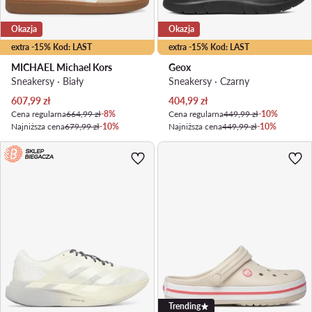
Okazja
Okazja
extra -15% Kod: LAST
extra -15% Kod: LAST
MICHAEL Michael Kors
Geox
Sneakersy · Biały
Sneakersy · Czarny
Aktualna cena
Aktualna cena
607,99
zł
404,99
zł
Cena regularna
664,99 zł
-8%
Cena regularna
449,99 zł
-10%
Najniższa cena
679,99 zł
-10%
Najniższa cena
449,99 zł
-10%
Trending