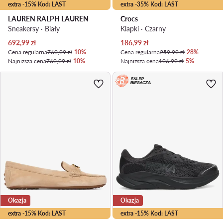
extra -15% Kod: LAST
extra -35% Kod: LAST
LAUREN RALPH LAUREN
Crocs
Sneakersy · Biały
Klapki · Czarny
Aktualna cena
Aktualna cena
692,99
zł
186,99
zł
Cena regularna
769,99 zł
-10%
Cena regularna
259,99 zł
-28%
Najniższa cena
769,99 zł
-10%
Najniższa cena
196,99 zł
-5%
Okazja
Okazja
extra -15% Kod: LAST
extra -15% Kod: LAST