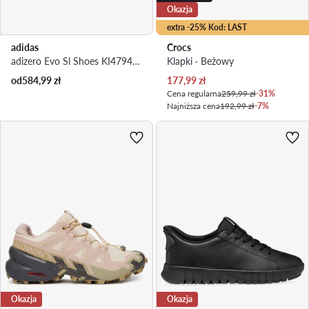
Okazja
extra -25% Kod: LAST
adidas
Crocs
adizero Evo Sl Shoes KI4794 · Buty do biegania
Klapki · Beżowy
Aktualna cena
od
584,99
zł
177,99
zł
Cena regularna
259,99 zł
-31%
Najniższa cena
192,99 zł
-7%
Okazja
Okazja