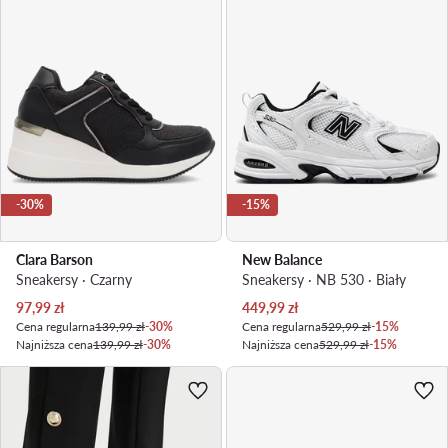
-30%
-15%
Clara Barson
New Balance
Sneakersy · Czarny
Sneakersy · NB 530 · Biały
Aktualna cena
Aktualna cena
97,99
zł
449,99
zł
Cena regularna
139,99 zł
-30%
Cena regularna
529,99 zł
-15%
Najniższa cena
139,99 zł
-30%
Najniższa cena
529,99 zł
-15%