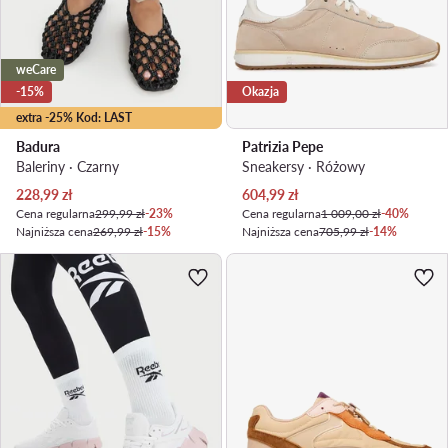
weCare
-15%
Okazja
extra -25% Kod: LAST
Badura
Patrizia Pepe
Baleriny · Czarny
Sneakersy · Różowy
Aktualna cena
Aktualna cena
228,99
zł
604,99
zł
Cena regularna
299,99 zł
-23%
Cena regularna
1 009,00 zł
-40%
Najniższa cena
269,99 zł
-15%
Najniższa cena
705,99 zł
-14%