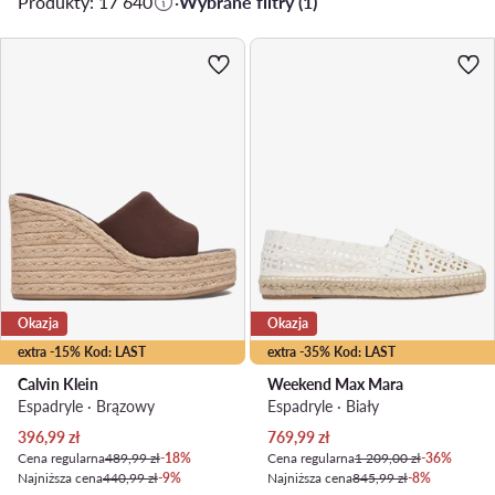
Produkty: 17 640
·
Wybrane filtry (1)
Okazja
Okazja
extra -15% Kod: LAST
extra -35% Kod: LAST
Calvin Klein
Weekend Max Mara
Espadryle · Brązowy
Espadryle · Biały
Aktualna cena
Aktualna cena
396,99
zł
769,99
zł
Cena regularna
489,99 zł
-18%
Cena regularna
1 209,00 zł
-36%
Najniższa cena
440,99 zł
-9%
Najniższa cena
845,99 zł
-8%