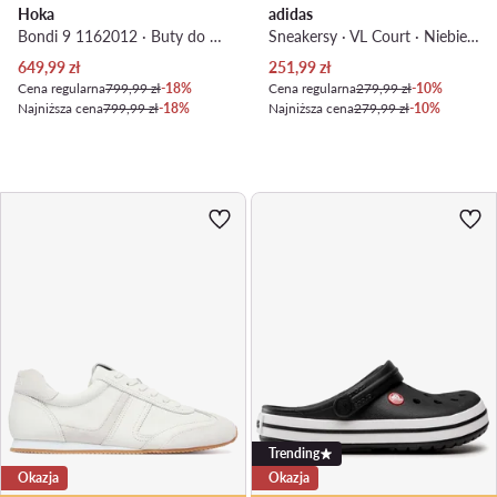
Hoka
adidas
Bondi 9 1162012 · Buty do biegania
Sneakersy · VL Court · Niebieski jasny
Aktualna cena
Aktualna cena
649,99
zł
251,99
zł
Cena regularna
799,99 zł
-18%
Cena regularna
279,99 zł
-10%
Najniższa cena
799,99 zł
-18%
Najniższa cena
279,99 zł
-10%
Trending
Okazja
Okazja