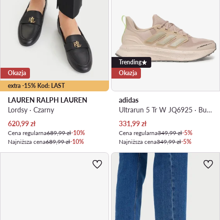
Trending
Okazja
Okazja
extra -15% Kod: LAST
LAUREN RALPH LAUREN
adidas
Lordsy · Czarny
Ultrarun 5 Tr W JQ6925 · Buty do biegania
Aktualna cena
Aktualna cena
620,99
zł
331,99
zł
Cena regularna
689,99 zł
-10%
Cena regularna
349,99 zł
-5%
Najniższa cena
689,99 zł
-10%
Najniższa cena
349,99 zł
-5%