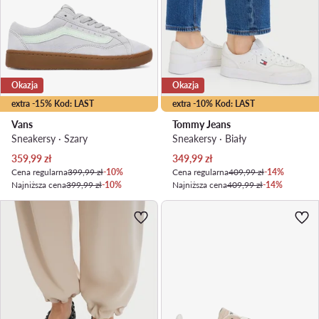
Okazja
Okazja
extra -15% Kod: LAST
extra -10% Kod: LAST
Vans
Tommy Jeans
Sneakersy · Szary
Sneakersy · Biały
Aktualna cena
Aktualna cena
359,99
zł
349,99
zł
Cena regularna
399,99 zł
-10%
Cena regularna
409,99 zł
-14%
Najniższa cena
399,99 zł
-10%
Najniższa cena
409,99 zł
-14%