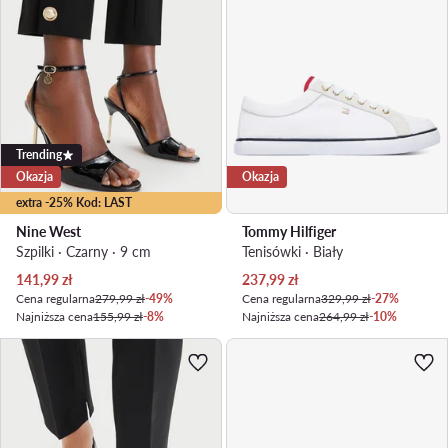
Trending
Okazja
Okazja
extra -25% Kod: LAST
Nine West
Tommy Hilfiger
Szpilki · Czarny · 9 cm
Tenisówki · Biały
Aktualna cena
Aktualna cena
141,99
zł
237,99
zł
Cena regularna
279,99 zł
-49%
Cena regularna
329,99 zł
-27%
Najniższa cena
155,99 zł
-8%
Najniższa cena
264,99 zł
-10%