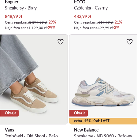
Bogner
ECCO
Sneakersy · Biały
Czółenka · Czarny
Aktualna cena
Aktualna cena
848,99
zł
483,99
zł
Cena regularna
1 199,00 zł
-29%
Cena regularna
619,99 zł
-21%
Najniższa cena
1 199,00 zł
-29%
Najniższa cena
499,99 zł
-3%
Okazja
Okazja
extra -15% Kod: LAST
Vans
New Balance
Tenisówki · Old Skool · Beżowy
Sneakersy · NB 9060 · Beżowy