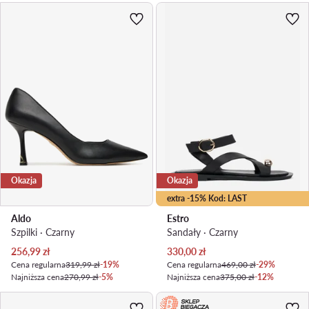
Okazja
Okazja
extra -15% Kod: LAST
Aldo
Estro
Szpilki · Czarny
Sandały · Czarny
Aktualna cena
Aktualna cena
256,99
zł
330,00
zł
Cena regularna
319,99 zł
-19%
Cena regularna
469,00 zł
-29%
Najniższa cena
270,99 zł
-5%
Najniższa cena
375,00 zł
-12%