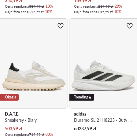
Aktualna cena
Aktualna cena
350,99
zł
169,99
zł
Cena regularna
389,99 zł
-10%
Cena regularna
239,99 zł
-29%
Najniższa cena
389,99 zł
-10%
Najniższa cena
189,99 zł
-10%
Okazja
Trending
D.A.T.E.
adidas
Sneakersy · Biały
Duramo SL 2 IH8223 · Buty do biegania
Aktualna cena
503,99
zł
od
237,99
zł
Cena regularna
719,99 zł
-30%