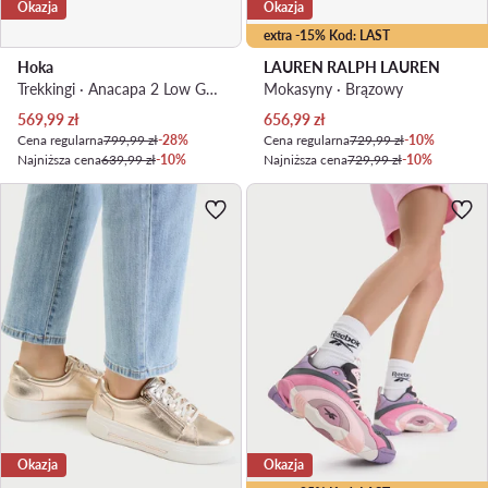
Okazja
Okazja
extra -15% Kod: LAST
Hoka
LAUREN RALPH LAUREN
Trekkingi · Anacapa 2 Low GTX GORE-TEX 1142830 · Czarny
Mokasyny · Brązowy
Aktualna cena
Aktualna cena
569,99
zł
656,99
zł
Cena regularna
799,99 zł
-28%
Cena regularna
729,99 zł
-10%
Najniższa cena
639,99 zł
-10%
Najniższa cena
729,99 zł
-10%
Okazja
Okazja