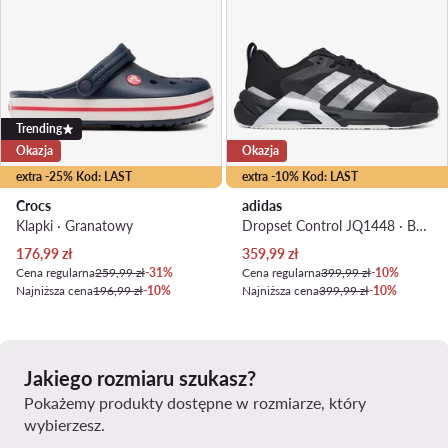
Trending
Okazja
Okazja
extra -25% Kod: LAST
extra -10% Kod: LAST
Crocs
adidas
Klapki · Granatowy
Dropset Control JQ1448 · Buty na siłownię
Aktualna cena
Aktualna cena
176,99
zł
359,99
zł
Cena regularna
259,99 zł
-31%
Cena regularna
399,99 zł
-10%
Najniższa cena
196,99 zł
-10%
Najniższa cena
399,99 zł
-10%
Jakiego rozmiaru szukasz?
Pokażemy produkty dostępne w rozmiarze, który
wybierzesz.