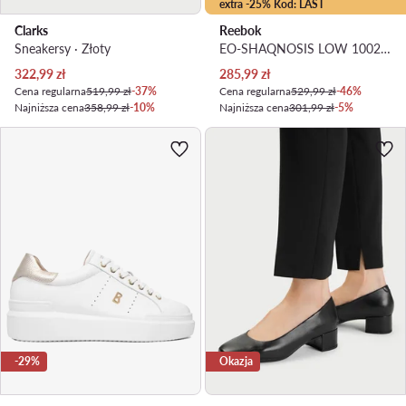
extra -25% Kod: LAST
Clarks
Reebok
Sneakersy · Złoty
EO-SHAQNOSIS LOW 100245140 · Buty do koszykówki
Aktualna cena
Aktualna cena
322,99
zł
285,99
zł
Cena regularna
519,99 zł
-37%
Cena regularna
529,99 zł
-46%
Najniższa cena
358,99 zł
-10%
Najniższa cena
301,99 zł
-5%
-29%
Okazja