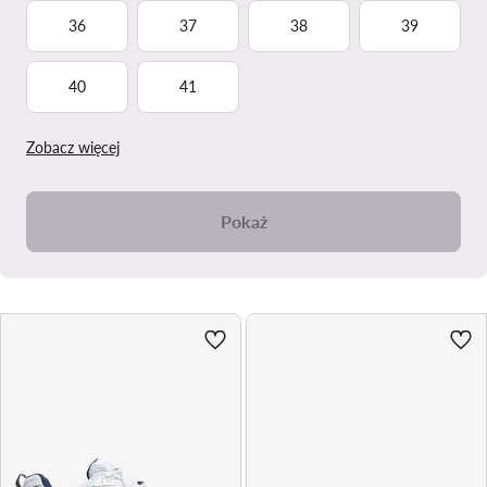
36
37
38
39
40
41
Zobacz więcej
Pokaż