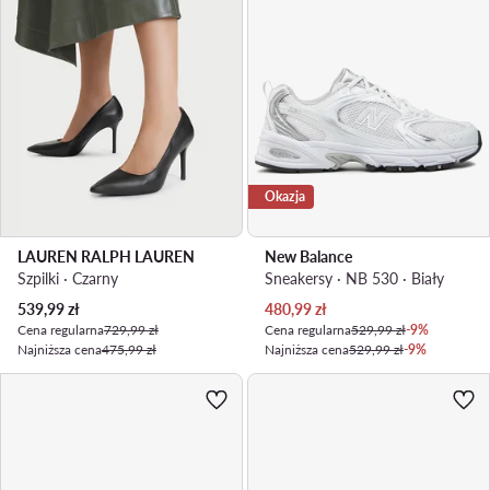
Okazja
LAUREN RALPH LAUREN
New Balance
Szpilki · Czarny
Sneakersy · NB 530 · Biały
Aktualna cena
Aktualna cena
539,99
zł
480,99
zł
Cena regularna
729,99 zł
Cena regularna
529,99 zł
-9%
Najniższa cena
475,99 zł
Najniższa cena
529,99 zł
-9%