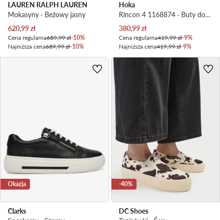
LAUREN RALPH LAUREN
Hoka
Mokasyny · Beżowy jasny
Rincon 4 1168874 · Buty do biegania
Aktualna cena
Aktualna cena
620,99
zł
380,99
zł
Cena regularna
689,99 zł
-10%
Cena regularna
419,99 zł
-9%
Najniższa cena
689,99 zł
-10%
Najniższa cena
419,99 zł
-9%
Okazja
-40%
Clarks
DC Shoes