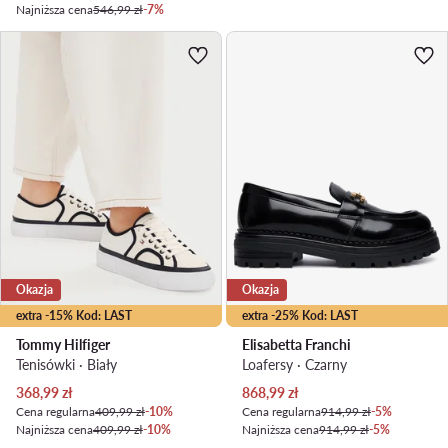
Najniższa cena
546,99 zł
-7%
Okazja
Okazja
extra -15% Kod: LAST
extra -25% Kod: LAST
Tommy Hilfiger
Elisabetta Franchi
Tenisówki · Biały
Loafersy · Czarny
Aktualna cena
Aktualna cena
368,99
zł
868,99
zł
Cena regularna
409,99 zł
-10%
Cena regularna
914,99 zł
-5%
Najniższa cena
409,99 zł
-10%
Najniższa cena
914,99 zł
-5%