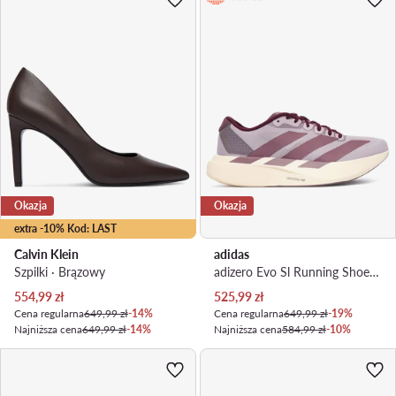
Okazja
Okazja
extra -10% Kod: LAST
Calvin Klein
adidas
Szpilki · Brązowy
adizero Evo Sl Running Shoes KI2831 · Buty do biegania
Aktualna cena
Aktualna cena
554,99
zł
525,99
zł
Cena regularna
649,99 zł
-14%
Cena regularna
649,99 zł
-19%
Najniższa cena
649,99 zł
-14%
Najniższa cena
584,99 zł
-10%