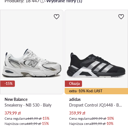
Produkty: 18 447
·
Wybrane filtry (1)
-15%
Okazja
extra -10% Kod: LAST
New Balance
adidas
Sneakersy · NB 530 · Biały
Dropset Control JQ1448 · Buty na siłownię
Aktualna cena
Aktualna cena
379,99
zł
359,99
zł
Cena regularna
449,99 zł
-15%
Cena regularna
399,99 zł
-10%
Najniższa cena
449,99 zł
-15%
Najniższa cena
399,99 zł
-10%