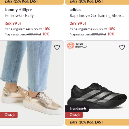
extra -15% Kod: LAST
extra -10% Kod: LAST
Tommy Hilfiger
adidas
Tenisówki · Biały
Rapidmove Go Training Shoes KJ9186 · Buty na siłownię
Aktualna cena
Aktualna cena
368,99
zł
269,99
zł
Cena regularna
409,99 zł
-10%
Cena regularna
299,99 zł
-10%
Najniższa cena
409,99 zł
-10%
Najniższa cena
299,99 zł
-10%
Trending
Okazja
Okazja
extra -10% Kod: LAST