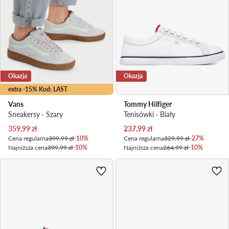
Okazja
Okazja
extra -15% Kod: LAST
Vans
Tommy Hilfiger
Sneakersy · Szary
Tenisówki · Biały
Aktualna cena
Aktualna cena
359,99
zł
237,99
zł
Cena regularna
399,99 zł
-10%
Cena regularna
329,99 zł
-27%
Najniższa cena
399,99 zł
-10%
Najniższa cena
264,99 zł
-10%