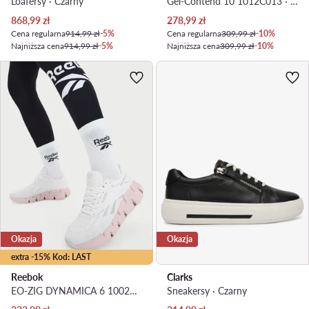
Loafersy · Czarny
Gel-Contend 10 1012C013 · Buty do biegania
Aktualna cena
Aktualna cena
868,99
zł
278,99
zł
Cena regularna
914,99 zł
-5%
Cena regularna
309,99 zł
-10%
Najniższa cena
914,99 zł
-5%
Najniższa cena
309,99 zł
-10%
Okazja
Okazja
extra -15% Kod: LAST
Reebok
Clarks
EO-ZIG DYNAMICA 6 100271438 · Buty do biegania
Sneakersy · Czarny