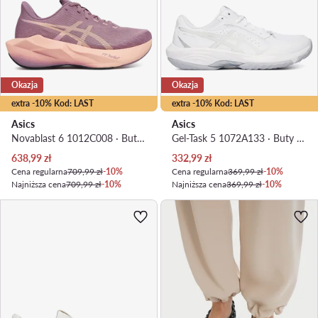
Okazja
Okazja
extra -10% Kod: LAST
extra -10% Kod: LAST
Asics
Asics
Novablast 6 1012C008 · Buty do biegania
Gel-Task 5 1072A133 · Buty halowe
Aktualna cena
Aktualna cena
638,99
zł
332,99
zł
Cena regularna
709,99 zł
-10%
Cena regularna
369,99 zł
-10%
Najniższa cena
709,99 zł
-10%
Najniższa cena
369,99 zł
-10%