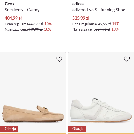
Geox
adidas
Sneakersy · Czarny
adizero Evo Sl Running Shoes KI2831 · Buty do biegania
Aktualna cena
Aktualna cena
404,99
zł
525,99
zł
Cena regularna
449,99 zł
-10%
Cena regularna
649,99 zł
-19%
Najniższa cena
449,99 zł
-10%
Najniższa cena
584,99 zł
-10%
Okazja
Okazja