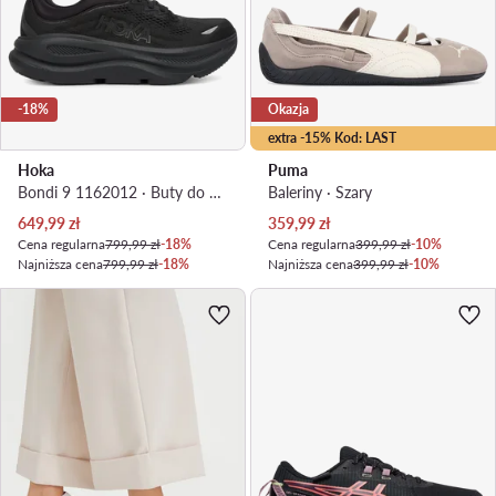
-18%
Okazja
extra -15% Kod: LAST
Hoka
Puma
Bondi 9 1162012 · Buty do biegania
Baleriny · Szary
Aktualna cena
Aktualna cena
649,99
zł
359,99
zł
Cena regularna
799,99 zł
-18%
Cena regularna
399,99 zł
-10%
Najniższa cena
799,99 zł
-18%
Najniższa cena
399,99 zł
-10%