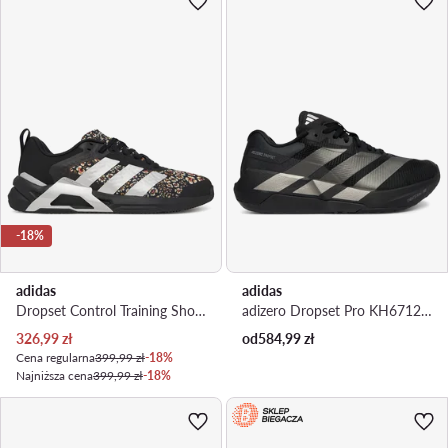
-18%
adidas
adidas
Dropset Control Training Shoes KJ9165 · Buty na siłownię
adizero Dropset Pro KH6712 · Buty na siłownię
Aktualna cena
326,99
zł
od
584,99
zł
Cena regularna
399,99 zł
-18%
Najniższa cena
399,99 zł
-18%