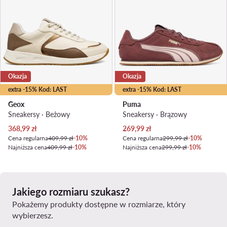
Okazja
Okazja
extra -15% Kod: LAST
extra -15% Kod: LAST
Geox
Puma
Sneakersy · Beżowy
Sneakersy · Brązowy
Aktualna cena
Aktualna cena
368,99
zł
269,99
zł
Cena regularna
409,99 zł
-10%
Cena regularna
299,99 zł
-10%
Najniższa cena
409,99 zł
-10%
Najniższa cena
299,99 zł
-10%
Jakiego rozmiaru szukasz?
Pokażemy produkty dostępne w rozmiarze, który
wybierzesz.