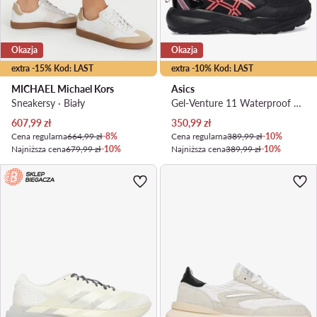
Okazja
Okazja
extra -15% Kod: LAST
extra -10% Kod: LAST
MICHAEL Michael Kors
Asics
Sneakersy · Biały
Gel-Venture 11 Waterproof 1012B934 · Buty do biegania
Aktualna cena
Aktualna cena
607,99
zł
350,99
zł
Cena regularna
664,99 zł
-8%
Cena regularna
389,99 zł
-10%
Najniższa cena
679,99 zł
-10%
Najniższa cena
389,99 zł
-10%