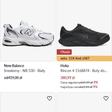
Okazja
extra -15% Kod: LAST
New Balance
Hoka
Sneakersy · NB 530 · Biały
Rincon 4 1168874 · Buty do biegania
Aktualna cena
od
419,00
zł
380,99
zł
Cena regularna
419,99 zł
-9%
Najniższa cena
419,99 zł
-9%