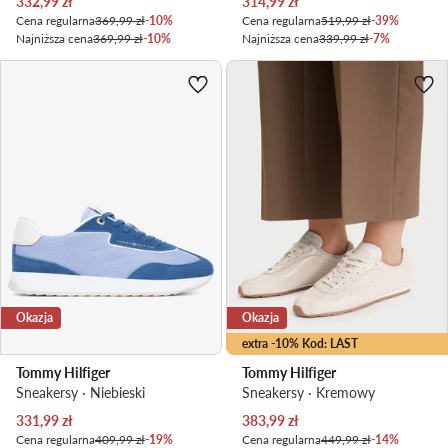
Aktualna cena
Aktualna cena
332,99
zł
314,99
zł
Cena regularna
369,99 zł
-10%
Cena regularna
519,99 zł
-39%
Najniższa cena
369,99 zł
-10%
Najniższa cena
339,99 zł
-7%
Okazja
Okazja
extra -10% Kod: LAST
Tommy Hilfiger
Tommy Hilfiger
Sneakersy · Niebieski
Sneakersy · Kremowy
Aktualna cena
Aktualna cena
331,99
zł
383,99
zł
Cena regularna
409,99 zł
-19%
Cena regularna
449,99 zł
-14%