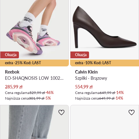
Okazja
Okazja
extra -25% Kod: LAST
extra -10% Kod: LAST
Reebok
Calvin Klein
EO-SHAQNOSIS LOW 100245140 · Buty do koszykówki
Szpilki · Brązowy
Aktualna cena
Aktualna cena
285,99
zł
554,99
zł
Cena regularna
529,99 zł
-46%
Cena regularna
649,99 zł
-14%
Najniższa cena
301,99 zł
-5%
Najniższa cena
649,99 zł
-14%