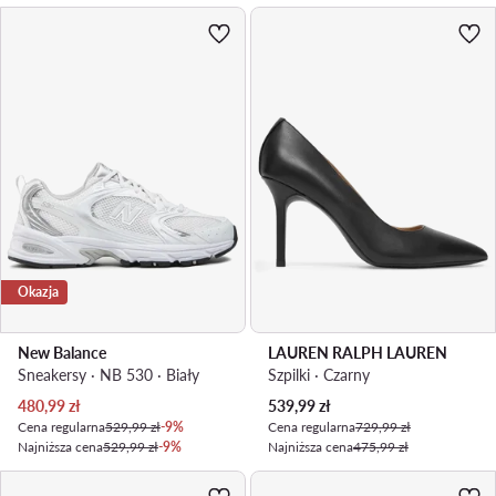
Okazja
New Balance
LAUREN RALPH LAUREN
Sneakersy · NB 530 · Biały
Szpilki · Czarny
Aktualna cena
Aktualna cena
480,99
zł
539,99
zł
Cena regularna
529,99 zł
-9%
Cena regularna
729,99 zł
Najniższa cena
529,99 zł
-9%
Najniższa cena
475,99 zł