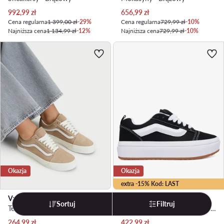
Aktualna cena
Aktualna cena
992,99
zł
656,99
zł
Cena regularna
1 399,00 zł
-29%
Cena regularna
729,99 zł
-10%
Najniższa cena
1 134,99 zł
-12%
Najniższa cena
729,99 zł
-10%
Okazja
Okazja
extra -15% Kod: LAST
Vans
Vans
Sortuj
Filtruj
Tenisówki · Old Skool · Beżowy
Sneakersy · Knu Skool Stack · Czarny
Aktualna cena
Aktualna cena
264,99
zł
422,99
zł