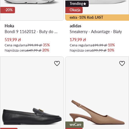
Trending
-20%
Okazja
extra -10% Kod: LAST
Hoka
adidas
Bondi 9 1162012 · Buty do biegania
Sneakersy · Advantage · Biały
Aktualna cena
Aktualna cena
519,99
zł
179,99
zł
Cena regularna
799,99 zł
-35%
Cena regularna
199,99 zł
-10%
Najniższa cena
649,99 zł
-20%
Najniższa cena
199,99 zł
-10%
weCare