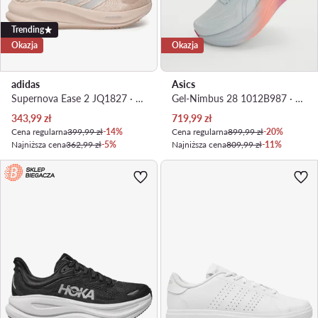
Trending
Okazja
Okazja
adidas
Asics
Supernova Ease 2 JQ1827 · Buty do biegania
Gel-Nimbus 28 1012B987 · Buty do biegania
Aktualna cena
Aktualna cena
343,99
zł
719,99
zł
Cena regularna
399,99 zł
-14%
Cena regularna
899,99 zł
-20%
Najniższa cena
362,99 zł
-5%
Najniższa cena
809,99 zł
-11%