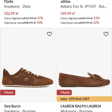
Clarks
adidas
Sneakersy · Złoty
Adizero Evo SL JP7147 · Buty do biegania
Aktualna cena
Aktualna cena
322,99
zł
569,99
zł
Cena regularna
519,99 zł
-37%
Cena regularna
649,99 zł
-12%
Najniższa cena
358,99 zł
-10%
Najniższa cena
649,99 zł
-12%
Okazja
Okazja
extra -15% Kod: LAST
Tory Burch
LAUREN RALPH LAUREN
Sneakersy · Brązowy
Mokasyny · Brązowy