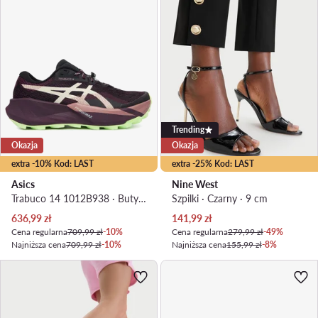
Trending
Okazja
Okazja
extra -10% Kod: LAST
extra -25% Kod: LAST
Asics
Nine West
Trabuco 14 1012B938 · Buty do biegania
Szpilki · Czarny · 9 cm
Aktualna cena
Aktualna cena
636,99
zł
141,99
zł
Cena regularna
709,99 zł
-10%
Cena regularna
279,99 zł
-49%
Najniższa cena
709,99 zł
-10%
Najniższa cena
155,99 zł
-8%