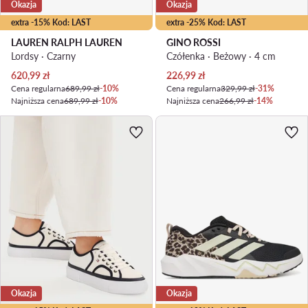
Okazja
Okazja
extra -15% Kod: LAST
extra -25% Kod: LAST
LAUREN RALPH LAUREN
GINO ROSSI
Lordsy · Czarny
Czółenka · Beżowy · 4 cm
Aktualna cena
Aktualna cena
620,99
zł
226,99
zł
Cena regularna
689,99 zł
-10%
Cena regularna
329,99 zł
-31%
Najniższa cena
689,99 zł
-10%
Najniższa cena
266,99 zł
-14%
Okazja
Okazja