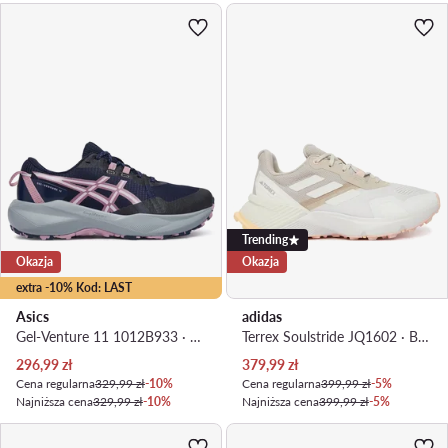
Trending
Okazja
Okazja
extra -10% Kod: LAST
Asics
adidas
Gel-Venture 11 1012B933 · Buty do biegania
Terrex Soulstride JQ1602 · Buty do biegania
Aktualna cena
Aktualna cena
296,99
zł
379,99
zł
Cena regularna
329,99 zł
-10%
Cena regularna
399,99 zł
-5%
Najniższa cena
329,99 zł
-10%
Najniższa cena
399,99 zł
-5%