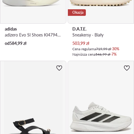
Okazja
adidas
D.A.T.E.
adizero Evo Sl Shoes KI4794 · Buty do biegania
Sneakersy · Biały
Aktualna cena
od
584,99
zł
503,99
zł
Cena regularna
719,99 zł
-30%
Najniższa cena
546,99 zł
-7%