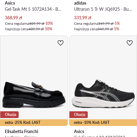
Asics
adidas
Gel-Task Mt 5 1072A134 · Buty halowe
Ultrarun 5 Tr W JQ6925 · Buty do biegania
Aktualna cena
Aktualna cena
368,99
zł
331,99
zł
Cena regularna
409,99 zł
-10%
Cena regularna
349,99 zł
-5%
Najniższa cena
409,99 zł
-10%
Najniższa cena
349,99 zł
-5%
Okazja
Okazja
extra -25% Kod: LAST
extra -10% Kod: LAST
Elisabetta Franchi
Asics