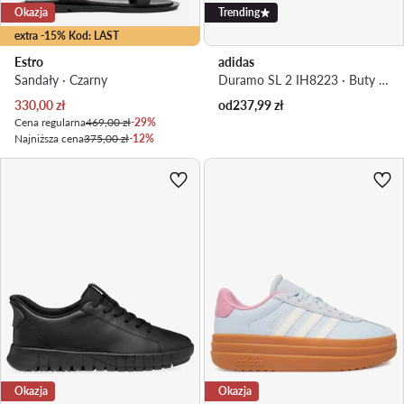
Okazja
Trending
extra -15% Kod: LAST
Estro
adidas
Sandały · Czarny
Duramo SL 2 IH8223 · Buty do biegania
Aktualna cena
330,00
zł
od
237,99
zł
Cena regularna
469,00 zł
-29%
Najniższa cena
375,00 zł
-12%
Okazja
Okazja