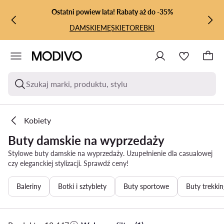
PRZEJDŹ DO GŁÓWNEJ ZAWARTOŚCI
PRZEJDŹ DO WYSZUKIWANIA
Ostatni powiew lata! Rabaty aż do -35%
DAMSKIE
MĘSKIE
TOREBKI
Szukaj marki, produktu, stylu
Kobiety
Buty damskie na wyprzedaży
Stylowe buty damskie na wyprzedaży. Uzupełnienie dla casualowej
czy eleganckiej stylizacji. Sprawdź ceny!
Baleriny
Botki i sztyblety
Buty sportowe
Buty trekkin