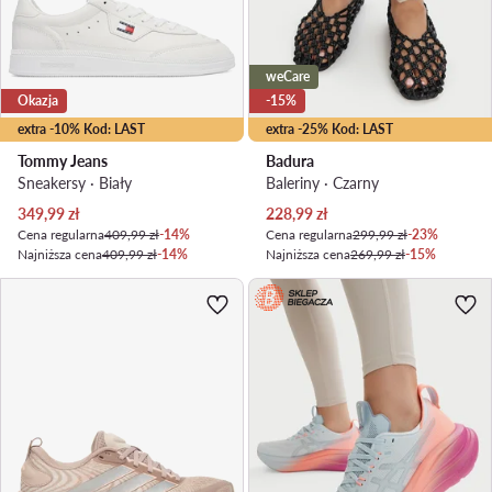
weCare
Okazja
-15%
extra -10% Kod: LAST
extra -25% Kod: LAST
Tommy Jeans
Badura
Sneakersy · Biały
Baleriny · Czarny
Aktualna cena
Aktualna cena
349,99
zł
228,99
zł
Cena regularna
409,99 zł
-14%
Cena regularna
299,99 zł
-23%
Najniższa cena
409,99 zł
-14%
Najniższa cena
269,99 zł
-15%