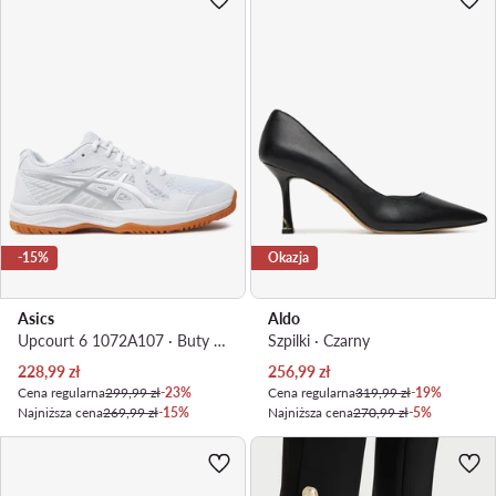
-15%
Okazja
Asics
Aldo
Upcourt 6 1072A107 · Buty halowe
Szpilki · Czarny
Aktualna cena
Aktualna cena
228,99
zł
256,99
zł
Cena regularna
299,99 zł
-23%
Cena regularna
319,99 zł
-19%
Najniższa cena
269,99 zł
-15%
Najniższa cena
270,99 zł
-5%