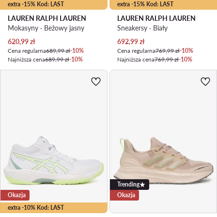
extra -15% Kod: LAST
extra -15% Kod: LAST
LAUREN RALPH LAUREN
LAUREN RALPH LAUREN
Mokasyny · Beżowy jasny
Sneakersy · Biały
Aktualna cena
Aktualna cena
620,99
zł
692,99
zł
Cena regularna
689,99 zł
-10%
Cena regularna
769,99 zł
-10%
Najniższa cena
689,99 zł
-10%
Najniższa cena
769,99 zł
-10%
Trending
Okazja
Okazja
extra -10% Kod: LAST