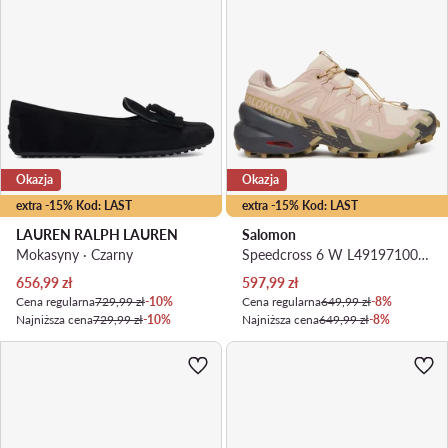
Okazja
Okazja
extra -15% Kod: LAST
extra -15% Kod: LAST
LAUREN RALPH LAUREN
Salomon
Mokasyny · Czarny
Speedcross 6 W L49197100 · Buty do biegania
Aktualna cena
Aktualna cena
656,99
zł
597,99
zł
Cena regularna
729,99 zł
-10%
Cena regularna
649,99 zł
-8%
Najniższa cena
729,99 zł
-10%
Najniższa cena
649,99 zł
-8%