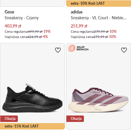
extra -10% Kod: LAST
Geox
adidas
Sneakersy · Czarny
Sneakersy · VL Court · Niebieski jasny
Aktualna cena
Aktualna cena
403,99
zł
251,99
zł
Cena regularna
499,99 zł
-19%
Cena regularna
279,99 zł
-10%
Najniższa cena
424,99 zł
-4%
Najniższa cena
279,99 zł
-10%
Okazja
Okazja
extra -15% Kod: LAST