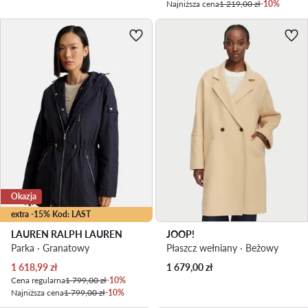
Najniższa cena
1 219,00 zł
-10%
Okazja
extra -15% Kod: LAST
LAUREN RALPH LAUREN
JOOP!
Parka · Granatowy
Płaszcz wełniany · Beżowy
Aktualna cena
1 618,99
zł
1 679,00
zł
Cena regularna
1 799,00 zł
-10%
Najniższa cena
1 799,00 zł
-10%