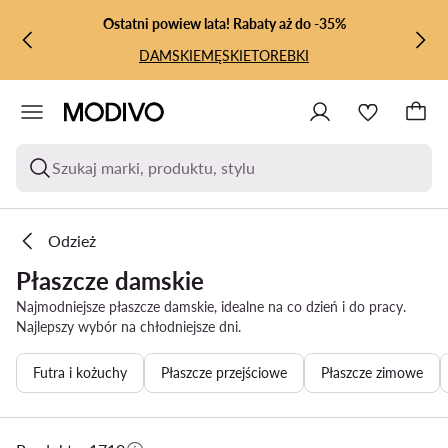
PRZEJDŹ DO GŁÓWNEJ ZAWARTOŚCI
PRZEJDŹ DO WYSZUKIWANIA
Ostatni powiew lata! Rabaty aż do -35%
DAMSKIE
MĘSKIE
TOREBKI
Szukaj marki, produktu, stylu
Odzież
Płaszcze damskie
Najmodniejsze płaszcze damskie, idealne na co dzień i do pracy.
Najlepszy wybór na chłodniejsze dni.
Futra i kożuchy
Płaszcze przejściowe
Płaszcze zimowe