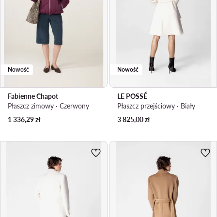
Nowość
Nowość
Fabienne Chapot
LE POSSÉ
Płaszcz zimowy · Czerwony
Płaszcz przejściowy · Biały
1 336,29
zł
3 825,00
zł