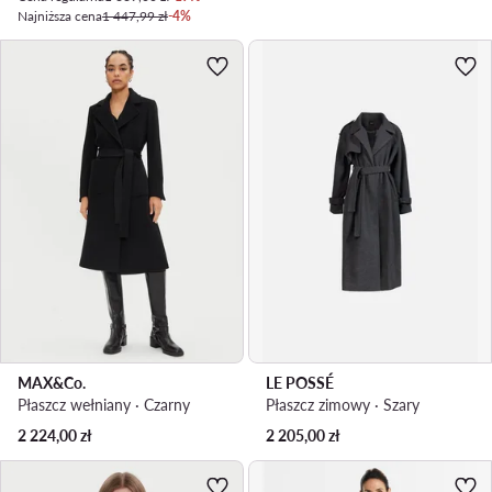
Najniższa cena
1 447,99 zł
-4%
MAX&Co.
LE POSSÉ
Płaszcz wełniany · Czarny
Płaszcz zimowy · Szary
2 224,00
zł
2 205,00
zł