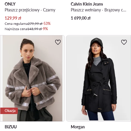
ONLY
Calvin Klein Jeans
Płaszcz przejściowy · Czarny
Płaszcz wełniany · Brązowy ciemny
Aktualna cena
129,99
zł
1 699,00
zł
Cena regularna
279,99 zł
-53%
Najniższa cena
143,99 zł
-9%
Okazja
BIZUU
Morgan