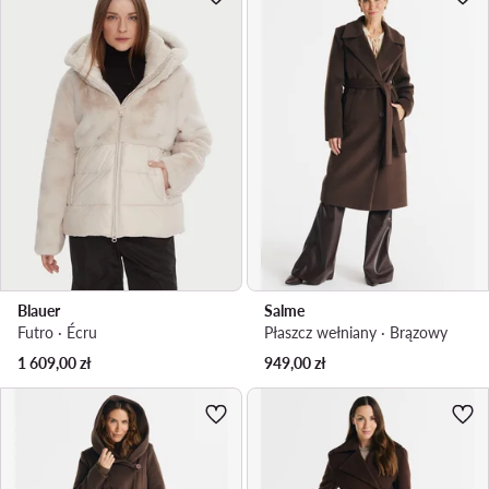
Blauer
Salme
Futro · Écru
Płaszcz wełniany · Brązowy
1 609,00
zł
949,00
zł