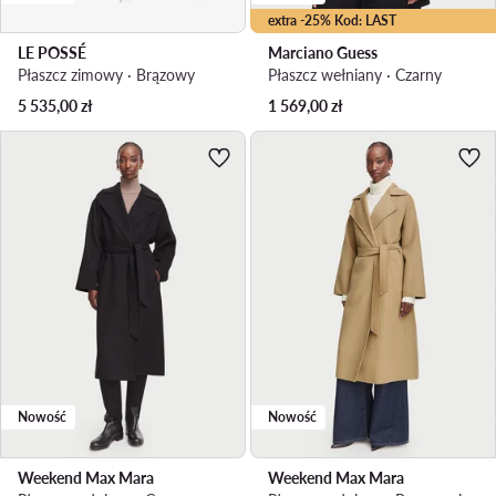
extra -25% Kod: LAST
LE POSSÉ
Marciano Guess
Płaszcz zimowy · Brązowy
Płaszcz wełniany · Czarny
5 535,00
zł
1 569,00
zł
Nowość
Nowość
Weekend Max Mara
Weekend Max Mara