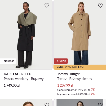
Nowość
Okazja
extra -25% Kod: LAST
KARL LAGERFELD
Tommy Hilfiger
Płaszcz wełniany · Brązowy
Trencz · Beżowy ciemny
Aktualna cena
1 749,00
zł
1 207,99
zł
Cena regularna
1 299,00 zł
-7%
Najniższa cena
1 299,00 zł
-7%