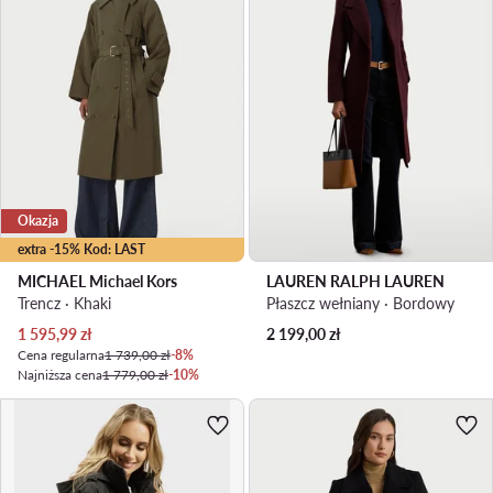
Okazja
extra -15% Kod: LAST
MICHAEL Michael Kors
LAUREN RALPH LAUREN
Trencz · Khaki
Płaszcz wełniany · Bordowy
Aktualna cena
1 595,99
zł
2 199,00
zł
Cena regularna
1 739,00 zł
-8%
Najniższa cena
1 779,00 zł
-10%