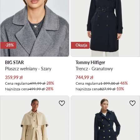
-28%
Okazja
BIG STAR
Tommy Hilfiger
Płaszcz wełniany · Szary
Trencz · Granatowy
Aktualna cena
Aktualna cena
359,99
zł
744,99
zł
Cena regularna
499,99 zł
-28%
Cena regularna
1 399,00 zł
-46%
Najniższa cena
499,99 zł
-28%
Najniższa cena
827,99 zł
-10%