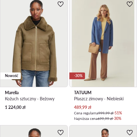
Nowość
-30%
Marella
TATUUM
Kożuch sztuczny · Beżowy
Płaszcz zimowy · Niebieski
Aktualna cena
1 224,00
zł
489,99
zł
Cena regularna
999,99 zł
-51%
Najniższa cena
699,99 zł
-30%