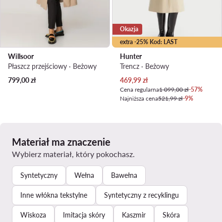
Okazja
extra -25% Kod: LAST
Willsoor
Hunter
Płaszcz przejściowy · Beżowy
Trencz · Beżowy
Aktualna cena
799,00
zł
469,99
zł
Cena regularna
1 099,00 zł
-57%
Najniższa cena
521,99 zł
-9%
Materiał ma znaczenie
Wybierz materiał, który pokochasz.
Syntetyczny
Wełna
Bawełna
Inne włókna tekstylne
Syntetyczny z recyklingu
Wiskoza
Imitacja skóry
Kaszmir
Skóra