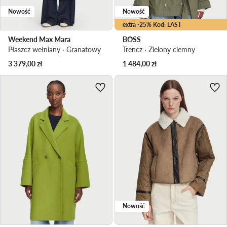
Nowość
Nowość
extra -25% Kod: LAST
Weekend Max Mara
BOSS
Płaszcz wełniany · Granatowy
Trencz · Zielony ciemny
3 379,00
zł
1 484,00
zł
Nowość