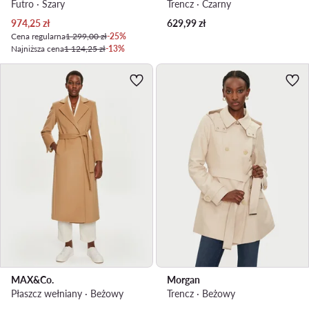
Futro · Szary
Trencz · Czarny
Aktualna cena
974,25
zł
629,99
zł
Cena regularna
1 299,00 zł
-25%
Najniższa cena
1 124,25 zł
-13%
MAX&Co.
Morgan
Płaszcz wełniany · Beżowy
Trencz · Beżowy