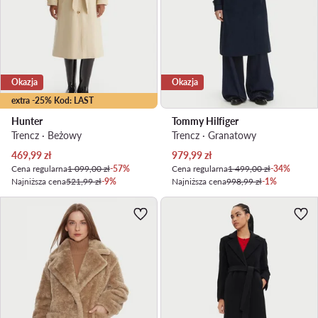
Okazja
Okazja
extra -25% Kod: LAST
Hunter
Tommy Hilfiger
Trencz · Beżowy
Trencz · Granatowy
Aktualna cena
Aktualna cena
469,99
zł
979,99
zł
Cena regularna
1 099,00 zł
-57%
Cena regularna
1 499,00 zł
-34%
Najniższa cena
521,99 zł
-9%
Najniższa cena
998,99 zł
-1%