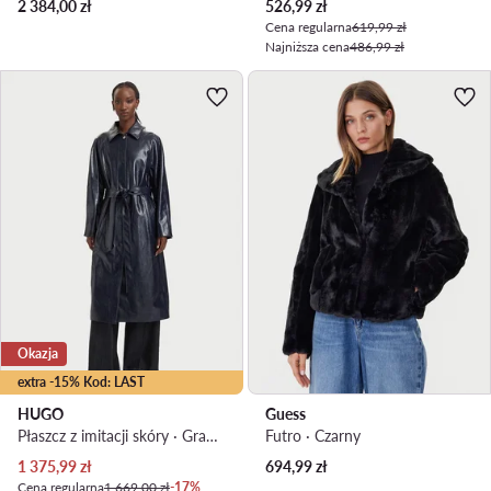
Aktualna cena
2 384,00
zł
526,99
zł
Cena regularna
619,99 zł
Najniższa cena
486,99 zł
Okazja
extra -15% Kod: LAST
HUGO
Guess
Płaszcz z imitacji skóry · Granatowy
Futro · Czarny
Aktualna cena
1 375,99
zł
694,99
zł
Cena regularna
1 669,00 zł
-17%