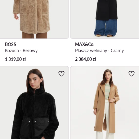
BOSS
MAX&Co.
Kożuch · Beżowy
Płaszcz wełniany · Czarny
1 319,00
zł
2 384,00
zł