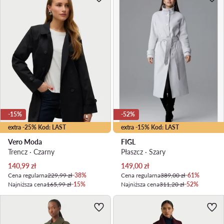
-15%
-52%
extra -25% Kod: LAST
extra -15% Kod: LAST
Vero Moda
FIGL
Trencz · Czarny
Płaszcz · Szary
Aktualna cena
Aktualna cena
140,99
zł
149,00
zł
Cena regularna
229,99 zł
-38%
Cena regularna
389,00 zł
-61%
Najniższa cena
165,99 zł
-15%
Najniższa cena
311,20 zł
-52%