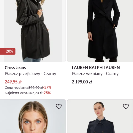
-28%
Cross Jeans
LAUREN RALPH LAUREN
Płaszcz przejściowy · Czarny
Płaszcz wełniany · Czarny
Aktualna cena
249,95
zł
2 199,00
zł
Cena regularna
399,90 zł
-37%
Najniższa cena
349,93 zł
-28%