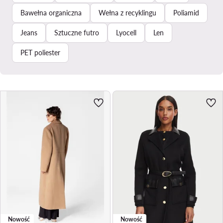
Bawełna organiczna
Wełna z recyklingu
Poliamid
Jeans
Sztuczne futro
Lyocell
Len
PET poliester
Nowość
Nowość