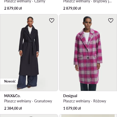
Płaszcz wełniany · Czarny
Płaszcz wełniany · Brązowy jasny
2 879,00
zł
2 879,00
zł
Nowość
MAX&Co.
Desigual
Płaszcz wełniany · Granatowy
Płaszcz wełniany · Różowy
2 384,00
zł
1 079,00
zł