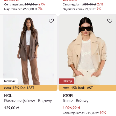
Cena regularna
359,00 zł
-27%
Cena regularna
359,00 zł
-27%
Najniższa cena
279,00 zł
-7%
Najniższa cena
279,00 zł
-7%
Nowość
Okazja
extra -15% Kod: LAST
extra -15% Kod: LAST
FIGL
JOOP!
Płaszcz przejściowy · Brązowy
Trencz · Beżowy
Aktualna cena
129,00
zł
1 096,99
zł
Cena regularna
1 219,00 zł
-10%