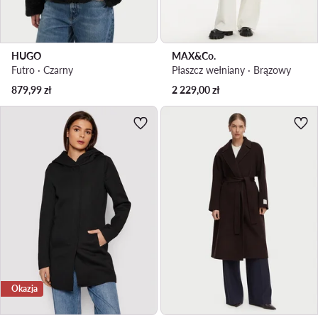
HUGO
MAX&Co.
Futro · Czarny
Płaszcz wełniany · Brązowy
879,99
zł
2 229,00
zł
Okazja