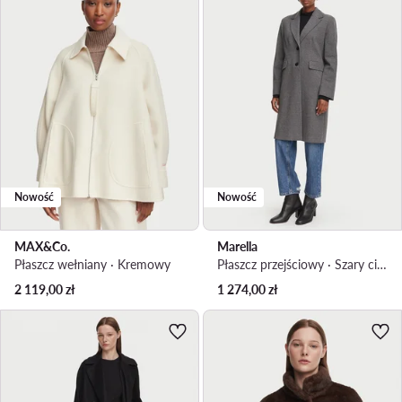
Nowość
Nowość
MAX&Co.
Marella
Płaszcz wełniany · Kremowy
Płaszcz przejściowy · Szary ciemny
2 119,00
zł
1 274,00
zł