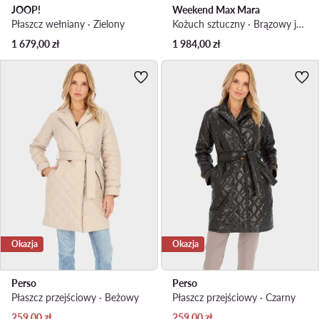
JOOP!
Weekend Max Mara
Płaszcz wełniany · Zielony
Kożuch sztuczny · Brązowy jasny
1 679,00
zł
1 984,00
zł
Okazja
Okazja
Perso
Perso
Płaszcz przejściowy · Beżowy
Płaszcz przejściowy · Czarny
Aktualna cena
Aktualna cena
259,00
zł
259,00
zł