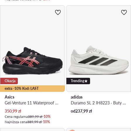
Okazja
Trending
extra -10% Kod: LAST
Asics
adidas
Gel-Venture 11 Waterproof 1012B934 · Buty do biegania
Duramo SL 2 IH8223 · Buty do biegania
Aktualna cena
350,99
zł
od
237,99
zł
Cena regularna
389,99 zł
-10%
Najniższa cena
389,99 zł
-10%