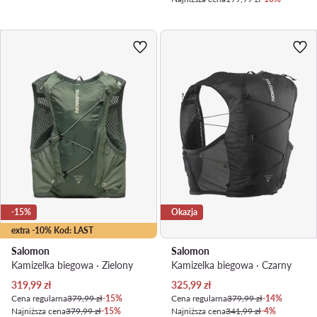
-15%
Okazja
extra -10% Kod: LAST
Salomon
Salomon
Kamizelka biegowa · Zielony
Kamizelka biegowa · Czarny
Aktualna cena
Aktualna cena
319,99
zł
325,99
zł
Cena regularna
379,99 zł
-15%
Cena regularna
379,99 zł
-14%
Najniższa cena
379,99 zł
-15%
Najniższa cena
341,99 zł
-4%