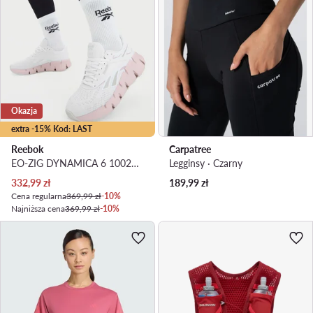
Okazja
extra -15% Kod: LAST
Reebok
Carpatree
EO-ZIG DYNAMICA 6 100271438 · Buty do biegania
Legginsy · Czarny
Aktualna cena
332,99
zł
189,99
zł
Cena regularna
369,99 zł
-10%
Najniższa cena
369,99 zł
-10%