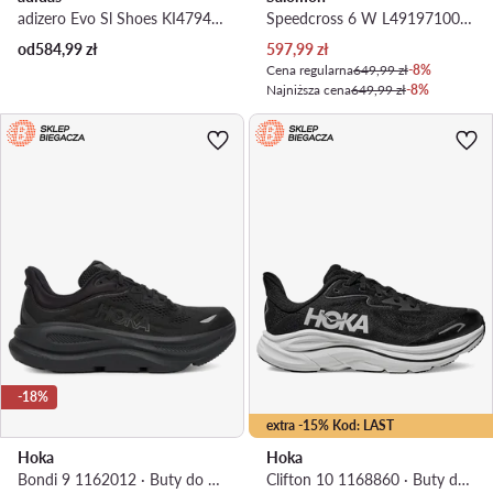
adizero Evo Sl Shoes KI4794 · Buty do biegania
Speedcross 6 W L49197100 · Buty do biegania
Aktualna cena
od
584,99
zł
597,99
zł
Cena regularna
649,99 zł
-8%
Najniższa cena
649,99 zł
-8%
-18%
extra -15% Kod: LAST
Hoka
Hoka
Bondi 9 1162012 · Buty do biegania
Clifton 10 1168860 · Buty do biegania