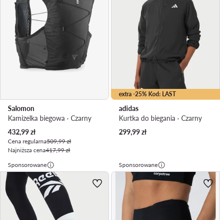
extra -25% Kod: LAST
Salomon
adidas
Kamizelka biegowa · Czarny
Kurtka do biegania · Czarny
Aktualna cena
432,99
zł
299,99
zł
Cena regularna
509,99 zł
Najniższa cena
417,99 zł
Sponsorowane
Sponsorowane