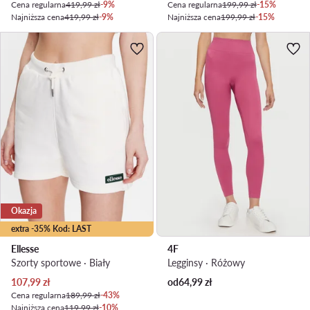
Cena regularna
419,99 zł
-9%
Cena regularna
199,99 zł
-15%
Najniższa cena
419,99 zł
-9%
Najniższa cena
199,99 zł
-15%
Okazja
extra -35% Kod: LAST
Ellesse
4F
Szorty sportowe · Biały
Legginsy · Różowy
Aktualna cena
107,99
zł
od
64,99
zł
Cena regularna
189,99 zł
-43%
Najniższa cena
119,99 zł
-10%