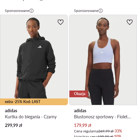
Sponsorowane
Sponsorowane
Okazja
extra -25% Kod: LAST
adidas
adidas
Kurtka do biegania · Czarny
Biustonosz sportowy · Fioletowy
Aktualna cena
299,99
zł
179,99
zł
Cena regularna
269,99 zł
-33%
Najniższa cena
199,99 zł
-10%