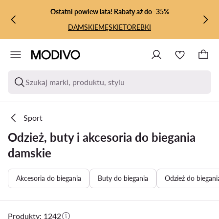
PRZEJDŹ DO GŁÓWNEJ ZAWARTOŚCI
PRZEJDŹ DO WYSZUKIWANIA
Ostatni powiew lata! Rabaty aż do -35%
DAMSKIE
MĘSKIE
TOREBKI
Szukaj marki, produktu, stylu
Sport
Odzież, buty i akcesoria do biegania
damskie
Akcesoria do biegania
Buty do biegania
Odzież do biegani
Produkty: 1242