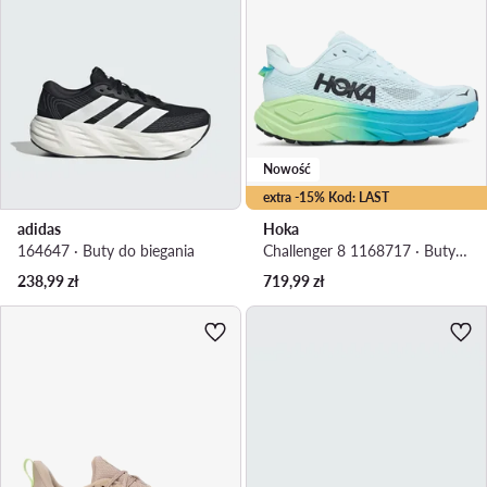
Nowość
extra -15% Kod: LAST
adidas
Hoka
164647 · Buty do biegania
Challenger 8 1168717 · Buty do biegania
238,99
zł
719,99
zł