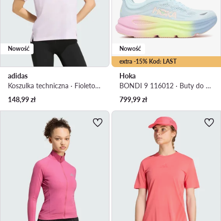
Nowość
Nowość
extra -15% Kod: LAST
adidas
Hoka
Koszulka techniczna · Fioletowy
BONDI 9 116012 · Buty do biegania
148,99
zł
799,99
zł