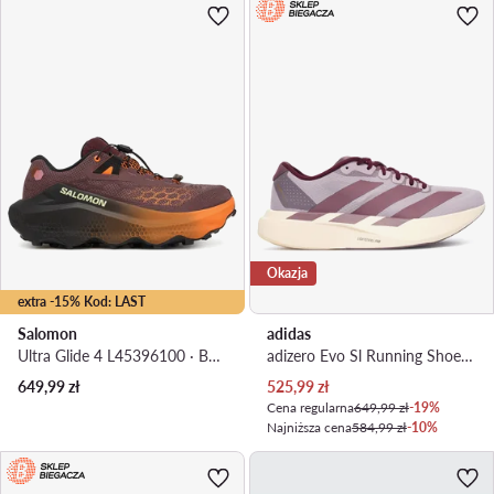
Okazja
extra -15% Kod: LAST
Salomon
adidas
Ultra Glide 4 L45396100 · Buty do biegania
adizero Evo Sl Running Shoes KI2831 · Buty do biegania
Aktualna cena
649,99
zł
525,99
zł
Cena regularna
649,99 zł
-19%
Najniższa cena
584,99 zł
-10%