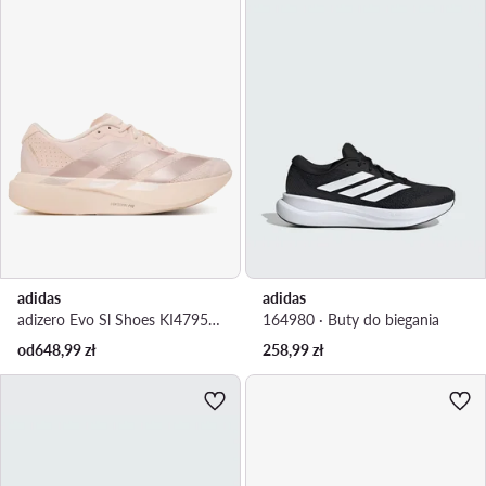
adidas
adidas
adizero Evo Sl Shoes KI4795 · Buty do biegania
164980 · Buty do biegania
od
648,99
zł
258,99
zł