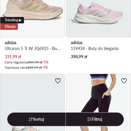
Trending
Okazja
adidas
adidas
Ultrarun 5 Tr W JQ6925 · Buty do biegania
159434 · Buty do biegania
Aktualna cena
331,99
zł
398,99
zł
Cena regularna
349,99 zł
-5%
Najniższa cena
349,99 zł
-5%
Sortuj
Filtruj