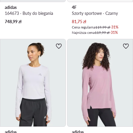
adidas
4F
164673 · Buty do biegania
Szorty sportowe · Czarny
Aktualna cena
748,99
zł
81,75
zł
Cena regularna
119,99 zł
-31%
Najniższa cena
119,99 zł
-31%
adidas
adidas