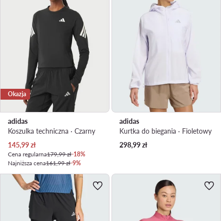
Okazja
adidas
adidas
Koszulka techniczna · Czarny
Kurtka do biegania · Fioletowy
Aktualna cena
145,99
zł
298,99
zł
Cena regularna
179,99 zł
-18%
Najniższa cena
161,99 zł
-9%