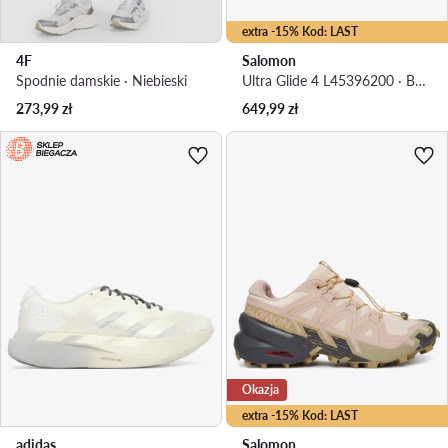
extra -15% Kod: LAST
4F
Salomon
Spodnie damskie · Niebieski
Ultra Glide 4 L45396200 · Buty do biegania
273,99
zł
649,99
zł
Okazja
extra -15% Kod: LAST
adidas
Salomon