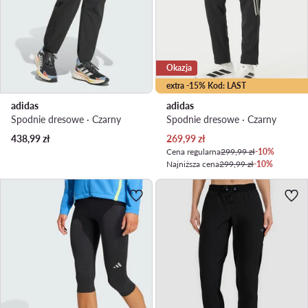
Okazja
extra -15% Kod: LAST
adidas
adidas
Spodnie dresowe · Czarny
Spodnie dresowe · Czarny
Aktualna cena
438,99
zł
269,99
zł
Cena regularna
299,99 zł
-10%
Najniższa cena
299,99 zł
-10%