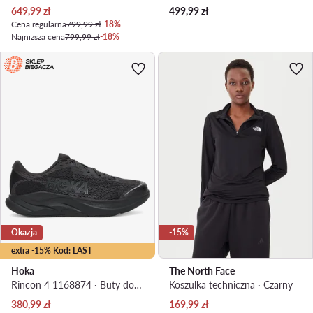
Aktualna cena
649,99
zł
499,99
zł
Cena regularna
799,99 zł
-18%
Najniższa cena
799,99 zł
-18%
Okazja
-15%
extra -15% Kod: LAST
Hoka
The North Face
Rincon 4 1168874 · Buty do biegania
Koszulka techniczna · Czarny
Aktualna cena
Aktualna cena
380,99
zł
169,99
zł