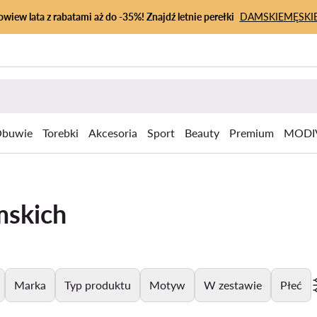
owiew lata z rabatami aż do -35%! Znajdź letnie perełki
DAMSKIE
MĘSKI
buwie
Torebki
Akcesoria
Sport
Beauty
Premium
MODI
mskich
Marka
Typ produktu
Motyw
W zestawie
Płeć