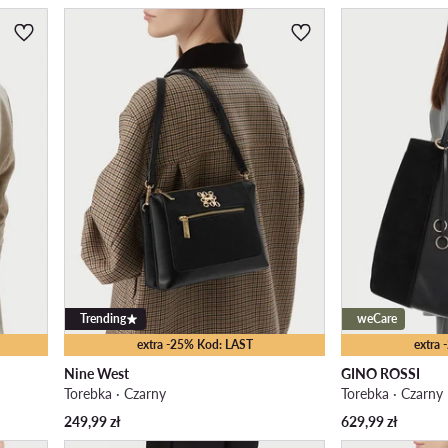
Trending
weCare
extra -25% Kod: LAST
extra
Nine West
GINO ROSSI
Torebka · Czarny
Torebka · Czarny
249,99
zł
629,99
zł