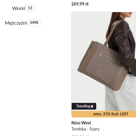
269,99
zł
Worki
Liczba produktów:
13
Mężczyźni
Liczba produktów:
3498
Trending
extra -25% Kod: LAST
Nine West
Torebka · Szary