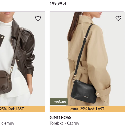
199,99
zł
weCare
 -25% Kod: LAST
extra -25% Kod: LAST
GINO ROSSI
y ciemny
Torebka · Czarny