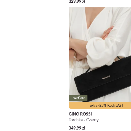
329,99
zł
weCare
extra -25% Kod: LAST
GINO ROSSI
Torebka · Czarny
349,99
zł