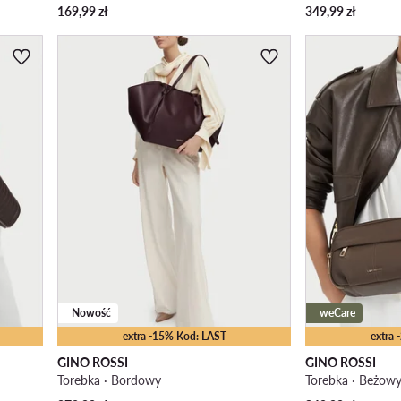
169,99
zł
349,99
zł
Nowość
weCare
extra -15% Kod: LAST
extra
GINO ROSSI
GINO ROSSI
Torebka · Bordowy
Torebka · Beżow