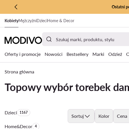
Ostatni p
PRZEJDŹ DO GŁÓWNEJ ZAWARTOŚCI
Kobiety
Mężczyźni
Dzieci
Home & Decor
PRZEJDŹ DO WYSZUKIWANIA
Oferty i promocje
Nowości
Bestsellery
Marki
Odzież
O
Strona główna
Topowy wybór torebek da
Dzieci
Liczba produktów:
1167
Sortuj
Kolor
Cena
Home&Decor
Liczba produktów:
4