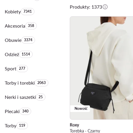
Produkty: 1373
Kobiety
Liczba produktów:
7341
Akcesoria
Liczba produktów:
358
Obuwie
Liczba produktów:
3374
Odzież
Liczba produktów:
1514
Sport
Liczba produktów:
277
Torby i torebki
Liczba produktów:
2063
Nerki i saszetki
Liczba produktów:
25
Nowość
Plecaki
Liczba produktów:
340
Roxy
Torby
Liczba produktów:
119
Torebka · Czarny