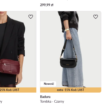
299,99
zł
Nowość
 -25% Kod: LAST
extra -15% Kod: LAST
Badura
wy
Torebka · Czarny