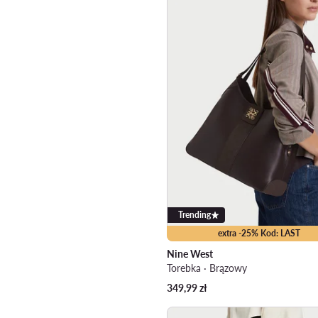
Trending
extra -25% Kod: LAST
Nine West
Torebka · Brązowy
349,99
zł