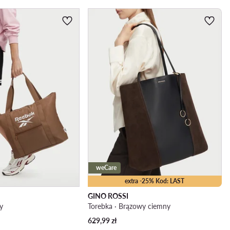
weCare
extra -25% Kod: LAST
GINO ROSSI
y
Torebka · Brązowy ciemny
629,99
zł