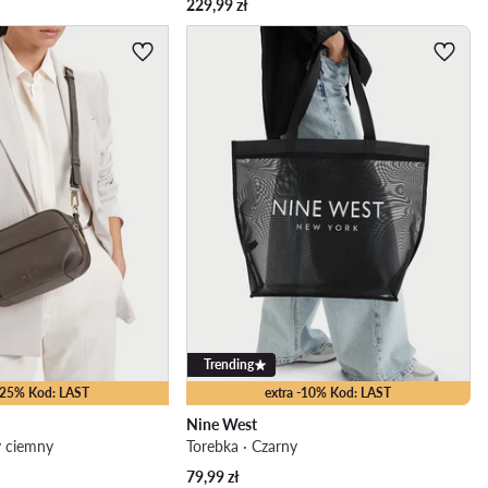
229,99
zł
Trending
 -25% Kod: LAST
extra -10% Kod: LAST
Nine West
y ciemny
Torebka · Czarny
79,99
zł