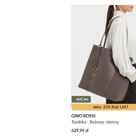
weCare
extra -25% Kod: LAST
GINO ROSSI
Torebka · Beżowy ciemny
629,99
zł