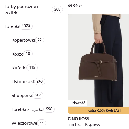
Torby podróżne i
69,99
zł
Liczba produktów:
208
walizki
Torebki
Liczba produktów:
1373
Kopertówki
Liczba produktów:
22
Kosze
Liczba produktów:
18
Kuferki
Liczba produktów:
115
Listonoszki
Liczba produktów:
248
Shopperki
Liczba produktów:
319
Nowość
Torebki z rączką
Liczba produktów:
596
extra -15% Kod: LAST
GINO ROSSI
Wieczorowe
Liczba produktów:
44
Torebka · Brązowy