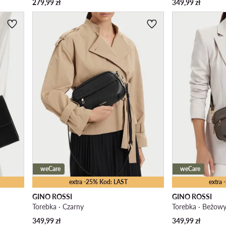
279,99
zł
349,99
zł
weCare
weCare
extra -25% Kod: LAST
extra
GINO ROSSI
GINO ROSSI
Torebka · Czarny
Torebka · Beżow
349,99
zł
349,99
zł