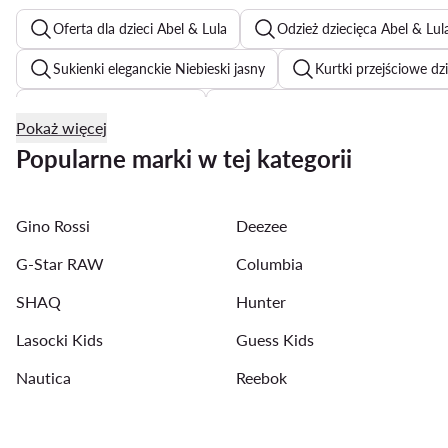
Oferta dla dzieci Abel & Lula
Odzież dziecięca Abel & Lul
Sukienki eleganckie Niebieski jasny
Kurtki przejściowe dz
Koszulki polo dla dzieci
Czarna elegancka sukienka dla dz
Pokaż więcej
Kombinezony dziecięce
Koszulki dziecięce
Kąpieló
Popularne marki w tej kategorii
Spodnie dziecięce Guess Kids
Sukienki Guess Kids
Gino Rossi
Deezee
Spodnie materiałowe dla dzieci
Sukienki dla dzieci Sly
G-Star RAW
Columbia
Szorty dla dzieci
SHAQ
Hunter
Lasocki Kids
Guess Kids
Nautica
Reebok