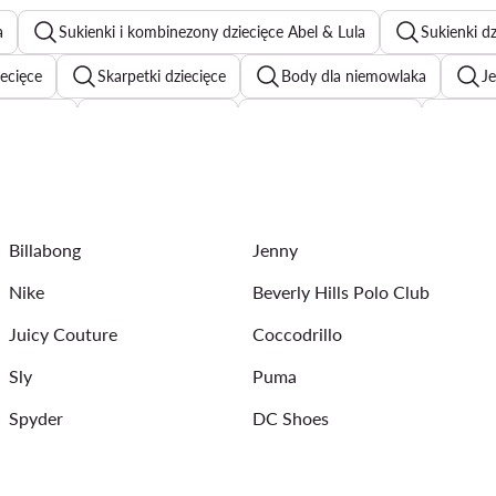
a
Sukienki i kombinezony dziecięce Abel & Lula
Sukienki dz
iecięce
Skarpetki dziecięce
Body dla niemowlaka
Je
iewczynki
Bluzki dziecięce
Kamizelki dziecięce
Śpio
wki dziecięce
Pomarańczowe sukienki dla dzieci
Odzież dz
Czarne body niemowlęce
Pajace niemowlęce
Bluzy rozpi
Billabong
Jenny
T-shirty dziecięce Guess Kids
Rampersy dla niemowlaka
Nike
Beverly Hills Polo Club
Juicy Couture
Coccodrillo
Sly
Puma
Spyder
DC Shoes