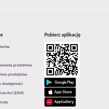
je
Pobierz aplikację
miarów
sowania produktów
stwo produktów
o dostępności
ices Act (DSA)
grody