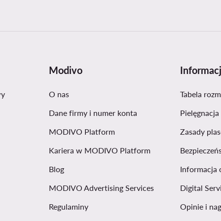
Modivo
Informac
wy
O nas
Tabela roz
Dane firmy i numer konta
Pielęgnacja
MODIVO Platform
Zasady pla
Kariera w MODIVO Platform
Bezpieczeń
Blog
Informacja 
MODIVO Advertising Services
Digital Serv
Regulaminy
Opinie i na