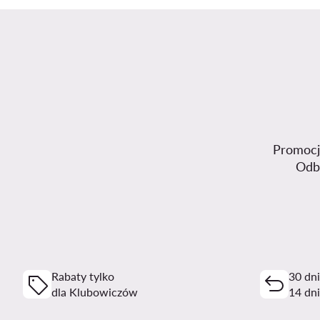
Promocje
Odb
Rabaty tylko
30 dn
dla Klubowiczów
14 dni