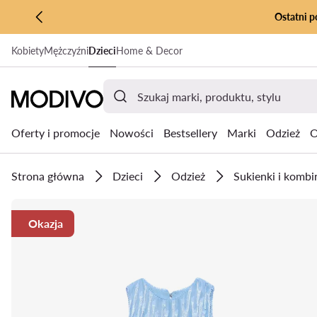
Ostatni p
PRZEJDŹ DO GŁÓWNEJ ZAWARTOŚCI
Kobiety
Mężczyźni
Dzieci
Home & Decor
PRZEJDŹ DO WYSZUKIWANIA
Oferty i promocje
Nowości
Bestsellery
Marki
Odzież
O
Strona główna
Dzieci
Odzież
Sukienki i komb
Okazja