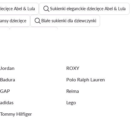
iecięce Abel & Lula
Sukienki eleganckie dziecięce Abel & Lula
ansy dziecięce
Białe sukienki dla dziewczynki
szki
Spodnie dla dzieci
iecięca Guess Kids
Koszule dziecięce
nane dla dzieci
Spodnie dresowe dziecięce
Jordan
ROXY
Białe polo chłopięce
Piżamy dla dzieci
Badura
Polo Ralph Lauren
GAP
Reima
adidas
Lego
Tommy Hilfiger