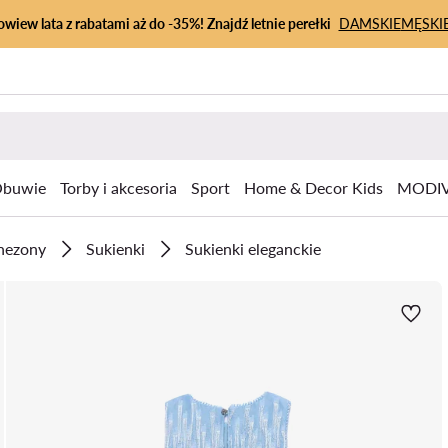
owiew lata z rabatami aż do -35%! Znajdź letnie perełki
DAMSKIE
MĘSKI
buwie
Torby i akcesoria
Sport
Home & Decor Kids
MODIV
inezony
Sukienki
Sukienki eleganckie