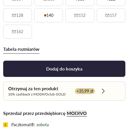
128
140
152
157
162
Tabela rozmiarów
Dodaj do koszyka
Otrzymaj za ten produkt
+35,99 zł
Dowiedz się w
10% cashback z MODIVOclub GOLD
Sprzedaż przez przedsiębiorcę
MODIVO
Paczkomat®:
sobota