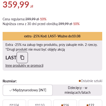
359,99
Aktualna cena 359,99 zł
zł
Cena regularna:
399,99 zł
-10%
Najniższa cena z 30 dni przed obniżką:
399,99 zł
-10%
extra -25% Kod: LAST
· Ważne do
10
.
08
Extra -25% na zakup tego produktu, przy zakupie min. 2 rzeczy.
*Drugi produkt nie musi być objęty akcją
LAST
Inne produkty w promocji
Rozmiar:
Ostatnie sztuki
Dziecięcy - w
Międzynarodowy [INT]
miesiącach/latach
104
110
116
122