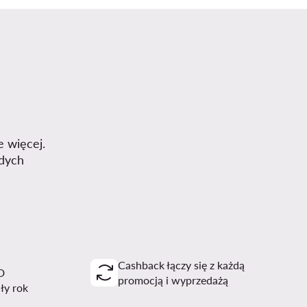
e więcej.
dych
Cashback łączy się z każdą
D
promocją i wyprzedażą
ały rok