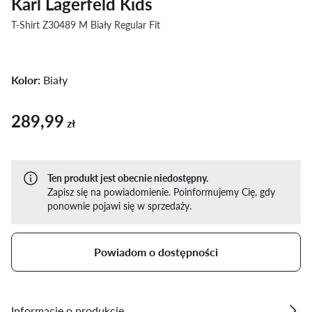
Karl Lagerfeld Kids
T-Shirt Z30489 M Biały Regular Fit
Kolor:
Biały
289,99
289,99 zł
zł
Ten produkt jest obecnie niedostępny.
Zapisz się na powiadomienie. Poinformujemy Cię, gdy
ponownie pojawi się w sprzedaży.
Powiadom o dostępności
Informacje o produkcie