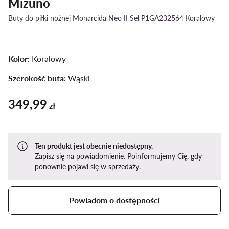
Mizuno
Buty do piłki nożnej Monarcida Neo II Sel P1GA232564 Koralowy
Kolor:
Koralowy
Szerokość buta:
Wąski
349,99
349,99 zł
zł
Ten produkt jest obecnie niedostępny.
Zapisz się na powiadomienie. Poinformujemy Cię, gdy
ponownie pojawi się w sprzedaży.
Powiadom o dostępności