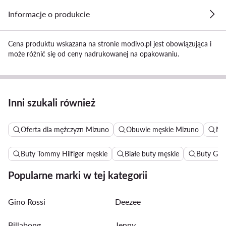
Informacje o produkcie
Cena produktu wskazana na stronie modivo.pl jest obowiązująca i
może różnić się od ceny nadrukowanej na opakowaniu.
Inni szukali również
Oferta dla mężczyzn Mizuno
Obuwie męskie Mizuno
Mę
Buty Tommy Hilfiger męskie
Białe buty męskie
Buty G-S
Popularne marki w tej kategorii
Gino Rossi
Deezee
Billabong
Jenny