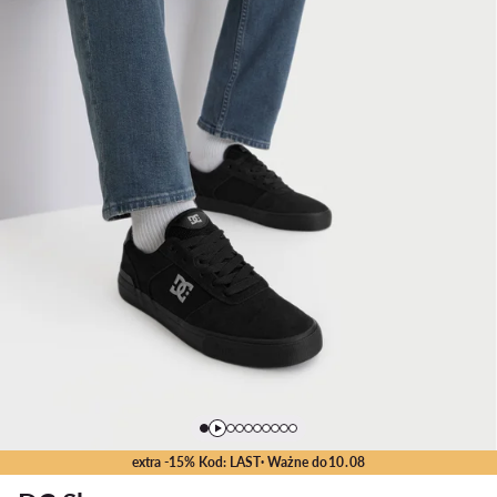
extra -15% Kod: LAST
· Ważne do
10
.
08