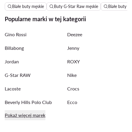
Białe buty męskie
Buty G-Star Raw męskie
Białe buty N
Popularne marki w tej kategorii
Gino Rossi
Deezee
Billabong
Jenny
Jordan
ROXY
G-Star RAW
Nike
Lacoste
Crocs
Beverly Hills Polo Club
Ecco
Pokaż więcej marek