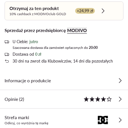
Otrzymaj za ten produkt
+24,99 zł
Dowiedz się 
10% cashback z MODIVOclub GOLD
Sprzedaż przez przedsiębiorcę
MODIVO
U Ciebie:
jutro
Szacowana dostawa dla zamówień opłaconych do
20:00
Dostawa od
0 zł
30 dni na zwrot dla Klubowiczów, 14 dni dla pozostałych
Informacje o produkcie
Opinie (2)
Strefa marki
Odkryj, co wyróżnia tę markę