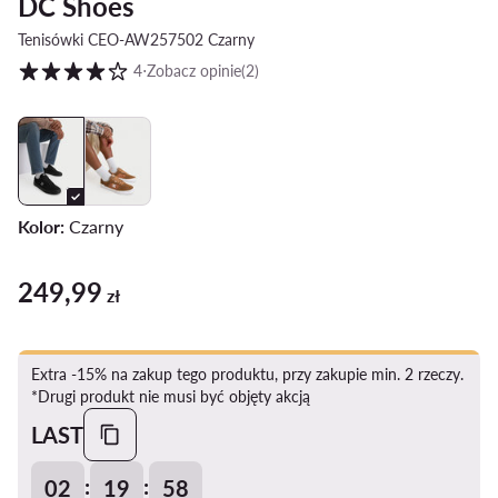
DC Shoes
Tenisówki CEO-AW257502 Czarny
Ocena klientów w skali od 1 do 5
4
⋅
Zobacz opinie
(2)
Kolor:
Czarny
249,99
249,99 zł
zł
Extra -15% na zakup tego produktu, przy zakupie min. 2 rzeczy.
*Drugi produkt nie musi być objęty akcją
LAST
:
:
02
19
57