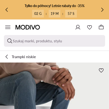
PRZEJDŹ DO GŁÓWNEJ ZAWARTOŚCI
PRZEJDŹ DO WYSZUKIWANIA
Tylko do północy! Letnie rabaty do -35%
02 G
:
19 M
:
57 S
Szukaj marki, produktu, stylu
Trampki niskie