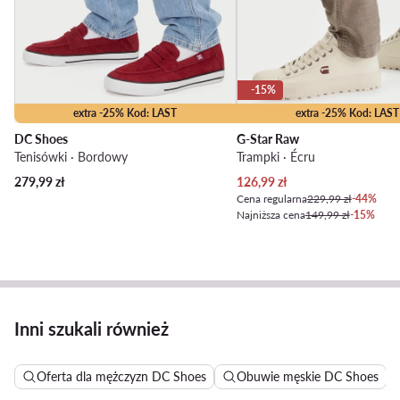
-15%
extra -25% Kod: LAST
extra -25% Kod: LAST
DC Shoes
G-Star Raw
Tenisówki · Bordowy
Trampki · Écru
Aktualna cena
279,99
zł
126,99
zł
Cena regularna
229,99 zł
-44%
Najniższa cena
149,99 zł
-15%
Inni szukali również
Oferta dla mężczyzn DC Shoes
Obuwie męskie DC Shoes