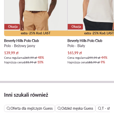
Okazja
Okazja
extra -25% Kod: LAST
extra -25% Kod: LAST
Beverly Hills Polo Club
Beverly Hills Polo Club
Polo · Beżowy jasny
Polo · Biały
Aktualna cena
Aktualna cena
139,99
zł
165,99
zł
Cena regularna
269,99 zł
-48%
Cena regularna
299,99 zł
-44%
Najniższa cena
155,99 zł
-10%
Najniższa cena
183,99 zł
-9%
Inni szukali również
Oferta dla mężczyzn Guess
Odzież męska Guess
T - shir