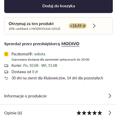
Dodaj do koszyka
Otrzymaj za ten produkt
+18,49 zł
Dowiedz się 
10% cashback z MODIVOclub GOLD
Sprzedaż przez przedsiębiorcę
MODIVO
Paczkomat®:
sobota
Szacowana dostawa dla zamówień opłaconych do 20:00
Kurier:
Pn, 10.08 - Wt, 11.08
Dostawa od
0 zł
30 dni na zwrot dla Klubowiczów, 14 dni dla pozostałych
Informacje o produkcie
Opinie (6)