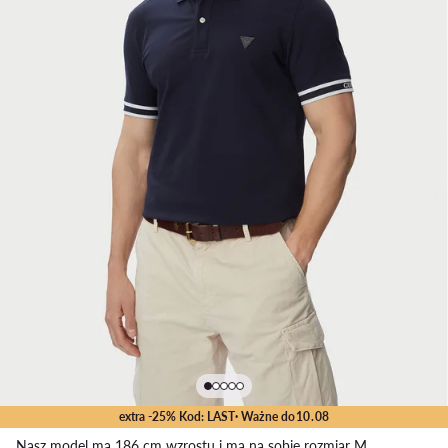
extra -25% Kod: LAST
· Ważne do
10
.
08
Nasz model ma 186 cm wzrostu i ma na sobie rozmiar M