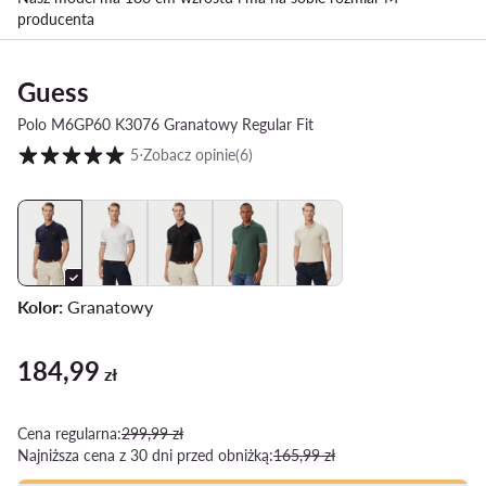
producenta
Guess
Polo M6GP60 K3076 Granatowy Regular Fit
Ocena klientów w skali od 1 do 5
5
⋅
Zobacz opinie
(6)
Kolor:
Granatowy
184,99
Aktualna cena 184,99 zł
zł
Cena regularna:
299,99 zł
Najniższa cena z 30 dni przed obniżką:
165,99 zł