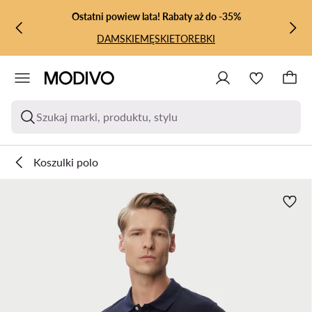
PRZEJDŹ DO GŁÓWNEJ ZAWARTOŚCI
PRZEJDŹ DO WYSZUKIWANIA
Ostatni powiew lata! Rabaty aż do -35%
DAMSKIE
MĘSKIE
TOREBKI
Szukaj marki, produktu, stylu
Koszulki polo