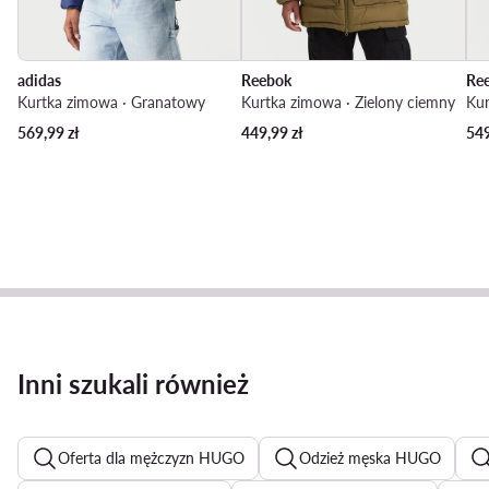
adidas
Reebok
Re
Kurtka zimowa · Granatowy
Kurtka zimowa · Zielony ciemny
Kur
569,99
zł
449,99
zł
54
Inni szukali również
Oferta dla mężczyzn HUGO
Odzież męska HUGO