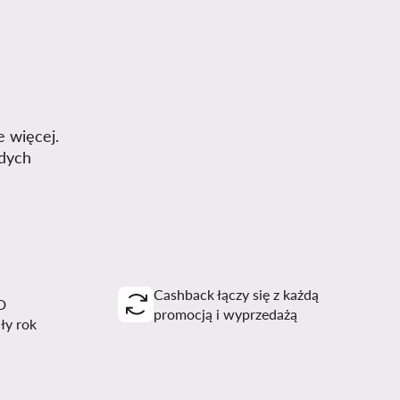
e więcej.
dych
Cashback łączy się z każdą
D
promocją i wyprzedażą
ały rok