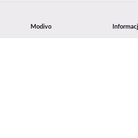
Modivo
Informac
wy
O nas
Tabela roz
Dane firmy i numer konta
Pielęgnacja
MODIVO Platform
Zasady pla
Kariera w MODIVO Platform
Bezpieczeń
Blog
Informacja 
MODIVO Advertising Services
Digital Serv
Regulaminy
Opinie i na