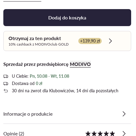
Dodaj do koszyka
Otrzymaj za ten produkt
+139,90 zł
Dowiedz się
10% cashback z MODIVOclub GOLD
Sprzedaż przez przedsiębiorcę
MODIVO
U Ciebie:
Pn, 10.08 - Wt, 11.08
Dostawa od
0 zł
30 dni na zwrot dla Klubowiczów, 14 dni dla pozostałych
Informacje o produkcie
Opinie (2)