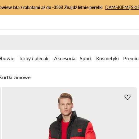
owiew lata z rabatami aż do -35%! Znajdź letnie perełki
DAMSKIE
MĘSKI
buwie
Torby i plecaki
Akcesoria
Sport
Kosmetyki
Premi
Kurtki zimowe