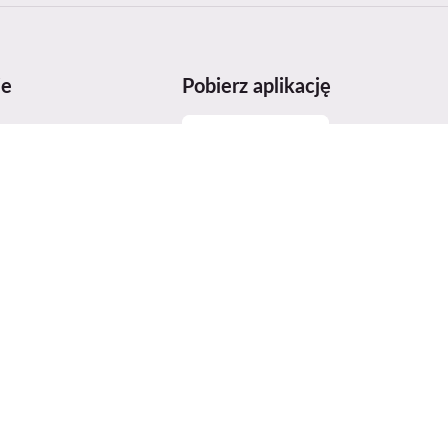
je
Pobierz aplikację
miarów
sowania produktów
stwo produktów
o dostępności
ices Act (DSA)
grody