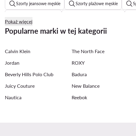
Szorty jeansowe męskie
Szorty plażowe męskie
S
Czarne koszule męskie
Jeansy straight leg męskie
Pokaż więcej
Przewiewne koszule męskie na lato
Spodnie garniturowe
Popularne marki w tej kategorii
Bokerski męskie
Joggery męskie
Spodnie Baggy m
Calvin Klein
The North Face
Bluzy DC męskie
Kurtki przejściowe męskie
Koszu
Jordan
ROXY
Beverly Hills Polo Club
Badura
Juicy Couture
New Balance
Nautica
Reebok