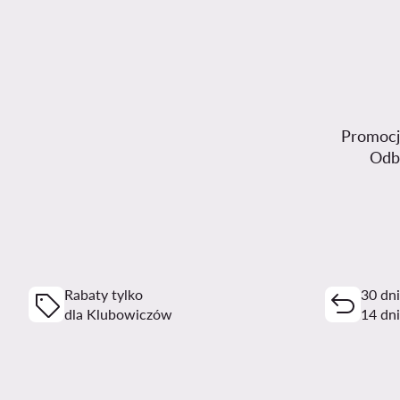
Promocje
Odb
Rabaty tylko
30 dn
dla Klubowiczów
14 dni