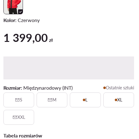
Kolor:
Czerwony
1 399,00
1 399,00 zł
zł
Rozmiar:
Międzynarodowy (INT)
Ostatnie sztuki
S
M
L
XL
XXL
Tabela rozmiarów