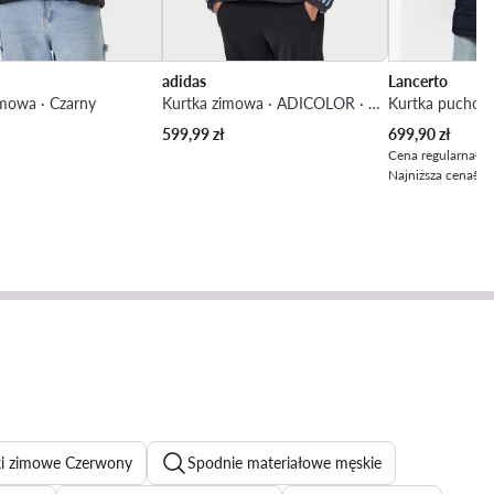
adidas
Lancerto
imowa · Czarny
Kurtka zimowa · ADICOLOR · Czarny
Kurtka puchow
Aktualna cena
599,99
zł
699,90
zł
Cena regularna
999
Najniższa cena
599
ki zimowe Czerwony
Spodnie materiałowe męskie