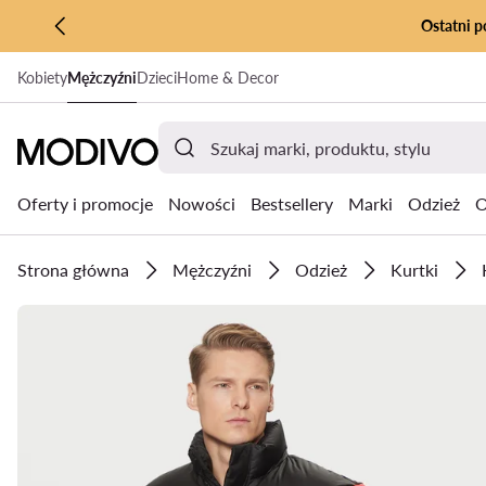
Ostatni p
PRZEJDŹ DO GŁÓWNEJ ZAWARTOŚCI
Kobiety
Mężczyźni
Dzieci
Home & Decor
PRZEJDŹ DO WYSZUKIWANIA
Oferty i promocje
Nowości
Bestsellery
Marki
Odzież
O
Strona główna
Mężczyźni
Odzież
Kurtki