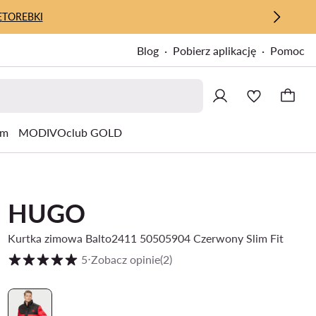
E
TOREBKI
Blog
Pobierz aplikację
Pomoc
um
MODIVOclub GOLD
HUGO
Kurtka zimowa Balto2411 50505904 Czerwony Slim Fit
Ocena klientów w skali od 1 do 5
5
⋅
Zobacz opinie
(2)