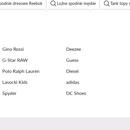
podnie dresowe Reebok
Luźne spodnie męskie
Tank topy 
Szorty sportowe męskie
Szare dresy Nike
Szorty materiał
 męskie
Bluzy męskie
Jeansy slim fit meskie
Bomber
ęskie
Szare spodnie męskie
Koszulki polo męskie
K
Gino Rossi
Deezee
lki męskie
Bluzy Kappa męskie
G-Star RAW
Guess
Polo Ralph Lauren
Diesel
Lasocki Kids
adidas
Spyder
DC Shoes