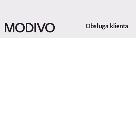
Obsługa klienta
Metody i koszty dosta
Zwroty
Status zamówienia
Zmień kraj: Polska (PL)
Śledź przesyłkę
Metody płatności
Reklamacje
Centrum pomocy
Kontakt