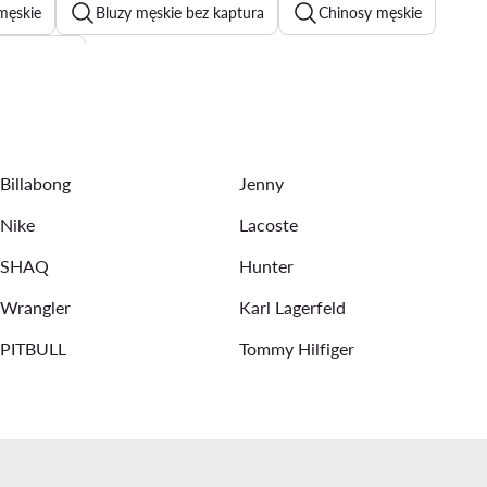
męskie
Bluzy męskie bez kaptura
Chinosy męskie
owe męskie
ki męskie
Bokserki Calvin Klein męskie
urtki letnie męskie
Marynarki garniturowe męskie
Billabong
Jenny
Nike
Lacoste
SHAQ
Hunter
Wrangler
Karl Lagerfeld
PITBULL
Tommy Hilfiger