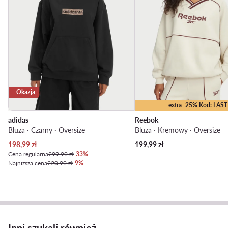
Okazja
extra -25% Kod: LAST
adidas
Reebok
Bluza · Czarny · Oversize
Bluza · Kremowy · Oversize
Aktualna cena
198,99
zł
199,99
zł
Cena regularna
299,99 zł
-33%
Najniższa cena
220,99 zł
-9%