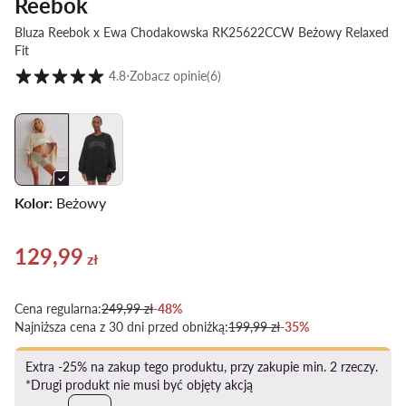
Reebok
Bluza Reebok x Ewa Chodakowska RK25622CCW Beżowy Relaxed
Fit
Ocena klientów w skali od 1 do 5
4.8
⋅
Zobacz opinie
(6)
Kolor:
Beżowy
129,99
Aktualna cena 129,99 zł
zł
Cena regularna:
249,99 zł
-48%
Najniższa cena z 30 dni przed obniżką:
199,99 zł
-35%
Extra -25% na zakup tego produktu, przy zakupie min. 2 rzeczy.
*Drugi produkt nie musi być objęty akcją