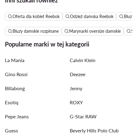
Inni szukali również
Oferta dla kobiet Reebok
Odzież damska Reebok
Bluzy 
Bluzy damskie rozpinane
Marynarki oversize damskie
Su
Popularne marki w tej kategorii
La Mania
Calvin Klein
Gino Rossi
Deezee
Billabong
Jenny
Esotiq
ROXY
Pepe Jeans
G-Star RAW
Guess
Beverly Hills Polo Club