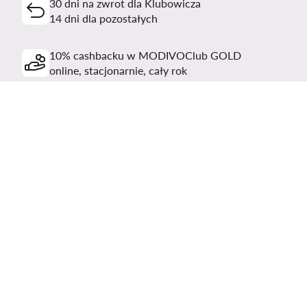
30 dni na zwrot dla Klubowicza
14 dni dla pozostałych
10% cashbacku w MODIVOClub GOLD
online, stacjonarnie, cały rok
Cashback łączy się z każdą
promocją i wyprzedażą
Pobierz aplikację
Obsługa klienta
Modivo