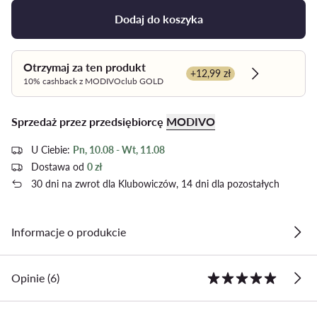
Dodaj do koszyka
Otrzymaj za ten produkt
+12,99 zł
Dowiedz się 
10% cashback z MODIVOclub GOLD
Sprzedaż przez przedsiębiorcę
MODIVO
U Ciebie:
Pn, 10.08 - Wt, 11.08
Dostawa od
0 zł
30 dni na zwrot dla Klubowiczów, 14 dni dla pozostałych
Informacje o produkcie
Opinie (6)