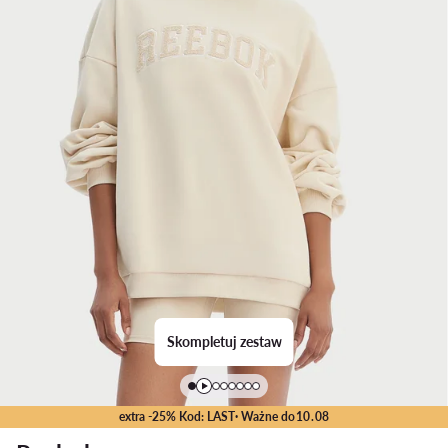
Skompletuj zestaw
extra -25% Kod: LAST
· Ważne do
10
.
08