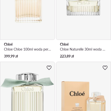
Chloé
Chloé
Chloe Chloe 100ml woda perfumowana Woda perfumowana
Chloe Naturelle 30ml woda perfumowana Woda perfumowana
399,99
zł
223,89
zł