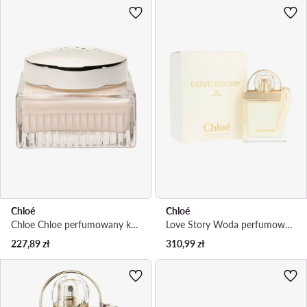
Chloé
Chloé
Chloe Chloe perfumowany krem do ciała 150ml Krem do ciała
Love Story Woda perfumowana
227,89
zł
310,99
zł