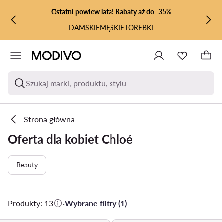
PRZEJDŹ DO GŁÓWNEJ ZAWARTOŚCI
PRZEJDŹ DO WYSZUKIWANIA
Ostatni powiew lata! Rabaty aż do -35%
DAMSKIE
MĘSKIE
TOREBKI
Szukaj marki, produktu, stylu
Strona główna
Oferta dla kobiet Chloé
Beauty
Produkty: 13
·
Wybrane filtry (1)