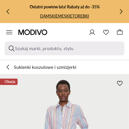
PRZEJDŹ DO GŁÓWNEJ ZAWARTOŚCI
PRZEJDŹ DO WYSZUKIWANIA
Ostatni powiew lata! Rabaty aż do -35%
DAMSKIE
MĘSKIE
TOREBKI
Szukaj marki, produktu, stylu
Sukienki koszulowe i szmizjerki
Okazja