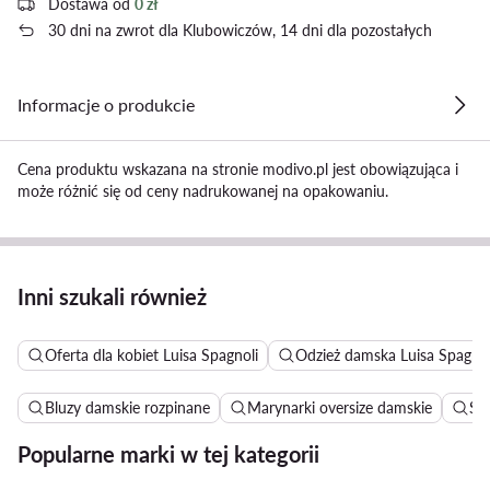
Dostawa od
0 zł
30 dni na zwrot dla Klubowiczów, 14 dni dla pozostałych
Informacje o produkcie
Cena produktu wskazana na stronie modivo.pl jest obowiązująca i
może różnić się od ceny nadrukowanej na opakowaniu.
Inni szukali również
Oferta dla kobiet Luisa Spagnoli
Odzież damska Luisa Spagnol
Bluzy damskie rozpinane
Marynarki oversize damskie
Su
Popularne marki w tej kategorii