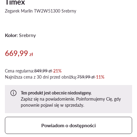
Timex
Zegarek Marlin TW2W51300 Srebrny
Kolor:
Srebrny
669,99
Aktualna cena 669,99 zł
zł
Cena regularna:
849,99 zł
-21%
Najniższa cena z 30 dni przed obniżką:
759,99 zł
-11%
Ten produkt jest obecnie niedostępny.
Zapisz się na powiadomienie. Poinformujemy Cię, gdy
ponownie pojawi się w sprzedaży.
Powiadom o dostępności