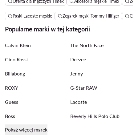
Oferta dla mężczyzn Timex
Akcesoria męskie Timex
Zega
Paski Lacoste męskie
Zegarek męski Tommy Hilfiger
Czap
Popularne marki w tej kategorii
Calvin Klein
The North Face
Gino Rossi
Deezee
Billabong
Jenny
ROXY
G-Star RAW
Guess
Lacoste
Boss
Beverly Hills Polo Club
Pokaż więcej marek