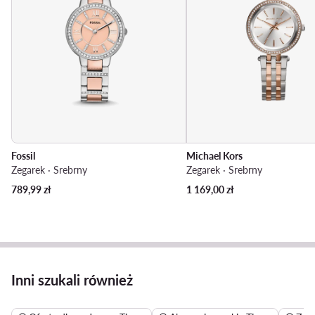
Fossil
Michael Kors
Zegarek · Srebrny
Zegarek · Srebrny
789,99
zł
1 169,00
zł
Inni szukali również