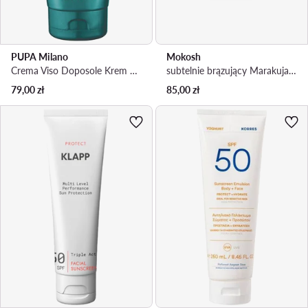
PUPA Milano
Mokosh
Crema Viso Doposole Krem po opalaniu
subtelnie brązujący Marakuja Balsam
79,00
zł
85,00
zł