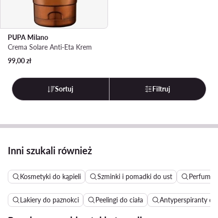
PUPA Milano
Crema Solare Anti-Eta Krem
99,00
zł
Sortuj
Filtruj
Inni szukali również
Kosmetyki do kąpieli
Szminki i pomadki do ust
Perfumy 
Lakiery do paznokci
Peelingi do ciała
Antyperspiranty da