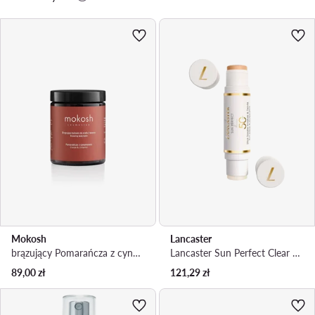
Mokosh
Lancaster
brązujący Pomarańcza z cynamonem Balsam
Lancaster Sun Perfect Clear & Tinted Stick SPF50 sztyft przeciwsłoneczny 2w1 12g Sztyft
89,00
zł
121,29
zł