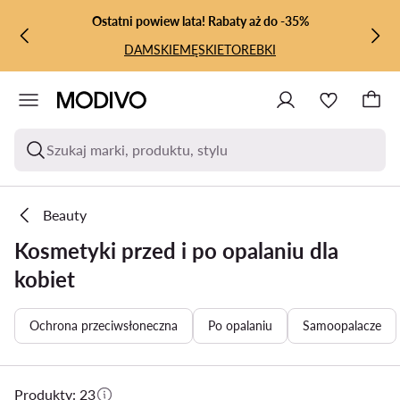
PRZEJDŹ DO GŁÓWNEJ ZAWARTOŚCI
PRZEJDŹ DO WYSZUKIWANIA
Ostatni powiew lata! Rabaty aż do -35%
DAMSKIE
MĘSKIE
TOREBKI
Szukaj marki, produktu, stylu
Beauty
Kosmetyki przed i po opalaniu dla
kobiet
Ochrona przeciwsłoneczna
Po opalaniu
Samoopalacze
Produkty: 23