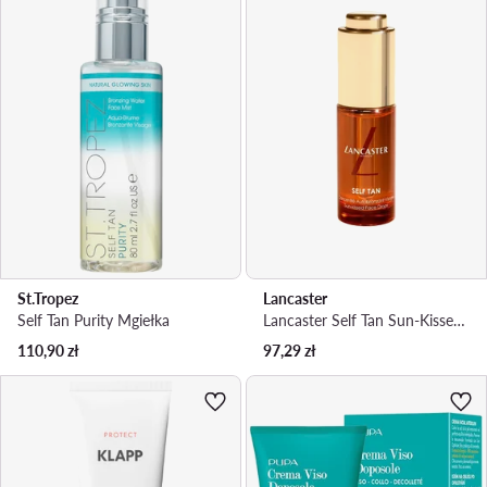
St.Tropez
Lancaster
Self Tan Purity Mgiełka
Lancaster Self Tan Sun-Kissed Face Drops samoopalające krople do twarzy 15ml Emulsja
110,90
zł
97,29
zł