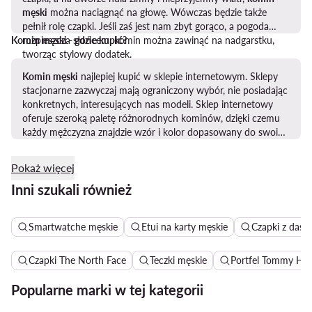
męski
można naciągnąć na głowę. Wówczas będzie także
pełnił rolę czapki. Jeśli zaś jest nam zbyt gorąco, a pogoda
Komin męski - gdzie kupić?
rozpieszcza słońcem, komin można zawinąć na nadgarstku,
tworząc stylowy dodatek.
Komin męski
najlepiej kupić w sklepie internetowym. Sklepy
stacjonarne zazwyczaj mają ograniczony wybór, nie posiadając
konkretnych, interesujących nas modeli. Sklep internetowy
oferuje szeroką paletę różnorodnych kominów, dzięki czemu
każdy mężczyzna znajdzie wzór i kolor dopasowany do swoich
potrzeb i stylu.
Pokaż więcej
Inni szukali również
Smartwatche męskie
Etui na karty męskie
Czapki z dasz
Czapki The North Face
Teczki męskie
Portfel Tommy Hilf
Popularne marki w tej kategorii