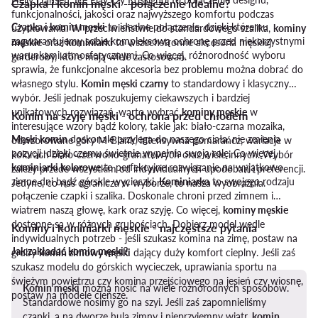
Czapka i komin męski - połączenie idealne?
funkcjonalności, jakości oraz najwyższego komfortu podczas
Czapka i komin męski
to idealne połączenie, dzięki któremu
użytkowania. W przeciwieństwie do standardowego szalika,
kominy
zagwarantujemy sobie kompleksową ochronę przed niekorzystnymi
męskie
oraz
kominiarki
to wszechstronne akcesoria męskiej
warunkami atmosferycznymi. Co więcej, różnorodność wyboru
garderoby, które mają wiele zastosowań.
sprawia, że funkcjonalne akcesoria bez problemu można dobrać do
własnego stylu.
Komin męski czarny
to standardowy i klasyczny
wybór. Jeśli jednak poszukujemy ciekawszych i bardziej
unikatowych rozwiązań, warto wybrać
kominy męskie
w
Komin na szyję męski - ochrona przed chłodem
interesujące wzory bądź kolory, takie jak: biało-czarna mozaika,
Męski komin
doskonale przylega do naszego ciała, nie zmienia
odwzorowane góry M-Blank, intensywna pomarańcz, wariacje w
pozycji, dzięki czemu świetnie wypełnia swoją rolę. Co więcej,
kolorach biało-czerwono-granatowych oraz wiele innych. Wybór
kominiarki kolorowe
to perfekcyjne rozwiązanie na wyjątkowo
zależy przede wszystkim od indywidualnych upodobań i preferencji.
zimne dni bądź górskie wycieczki.
Kominiarka
to swojego rodzaju
Jedyne, co nas ogranicza w wyborze, to nasza wyobraźnia.
połączenie czapki i szalika. Doskonale chroni przed zimnem i
wiatrem naszą głowę, kark oraz szyję. Co więcej,
kominy męskie
dostępne są w różnych grubościach. Dobierz model wedle
Kominy i kominiarki męskie - najczęstsze pytania
indywidualnych potrzeb - jeśli szukasz komina na zimę, postaw na
Jak zakładać komin męski?
gruby
komin zimowy męski
dający duży komfort cieplny. Jeśli zaś
szukasz modelu do górskich wycieczek, uprawiania sportu na
świeżym powietrzu czy komina przejściowego na jesień czy wiosnę,
Komin męski
można nosić na wiele różnorodnych sposobów.
postaw na modele cieńsze.
Standardowe nosimy go na szyi. Jeśli zaś zapomnieliśmy
czapki, a na dworze hula zimny i nieprzyjemny wiatr,
komin