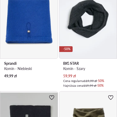
-50%
Sprandi
BIG STAR
Komin · Niebieski
Komin · Szary
Aktualna cena
49,99
zł
59,99
zł
Cena regularna
119,99 zł
-50%
Najniższa cena
119,99 zł
-50%