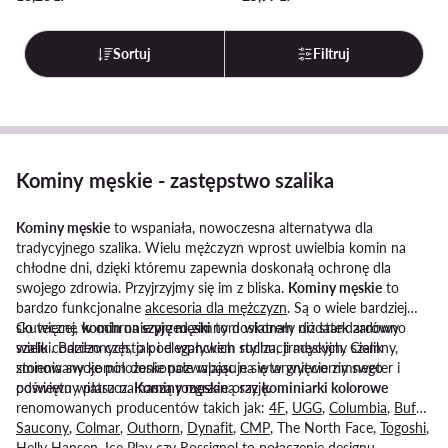
Sortuj
Filtruj
Kominy męskie - zastępstwo szalika
Kominy męskie
to wspaniała, nowoczesna alternatywa dla
tradycyjnego szalika. Wielu mężczyzn wprost uwielbia komin na
chłodne dni, dzięki któremu zapewnia doskonałą ochronę dla
swojego zdrowia. Przyjrzyjmy się im z bliska.
Kominy męskie
to
bardzo funkcjonalne
akcesoria dla mężczyzn
. Są o wiele bardziej
skuteczne w ochronie przed zimnym wiatrem niż standardowy
Co więcej,
komin na szyję męski
to doskonały dodatek zarówno
szaliki. Bardzo często pod wpływem ruchu, tradycyjny szalik
wielu codziennych, jak i eleganckich stylizacji męskich. Ciemny,
zmienia swoje położenie pozwalając na wtargnięcie zimnego
stonowany komin doskonałe wpasuje się w wytworny sweter i
powiewu wiatru na naszą rozgrzaną szyję.
odświętny płaszcz.
Kominy męskie
oraz
kominiarki kolorowe
renomowanych producentów takich jak:
4F
,
UGG
,
Columbia
,
Buff
,
Saucony
,
Colmar
,
Outhorn
,
Dynafit
,
CMP
, The North Face,
Togoshi
,
Helly Hansen
,
Ice Play
czy
Rossignol
to połączenie designu,