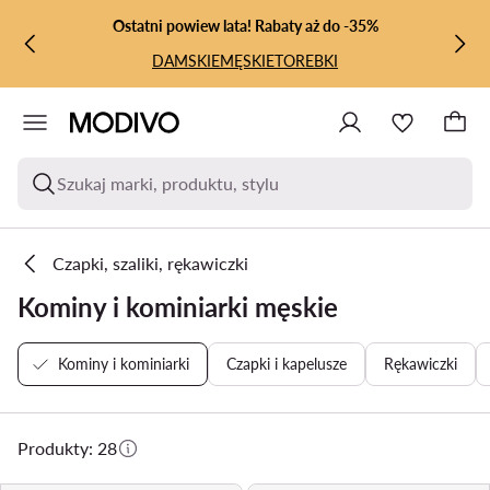
PRZEJDŹ DO GŁÓWNEJ ZAWARTOŚCI
PRZEJDŹ DO WYSZUKIWANIA
Ostatni powiew lata! Rabaty aż do -35%
DAMSKIE
MĘSKIE
TOREBKI
Szukaj marki, produktu, stylu
Czapki, szaliki, rękawiczki
Kominy i kominiarki męskie
Kominy i kominiarki
Czapki i kapelusze
Rękawiczki
Produkty: 28