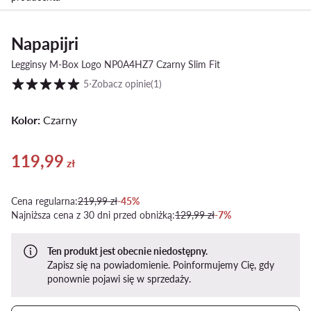
Napapijri
Legginsy M-Box Logo NP0A4HZ7 Czarny Slim Fit
Ocena klientów w skali od 1 do 5
5
⋅
Zobacz opinie
(1)
Kolor:
Czarny
119,99
Aktualna cena 119,99 zł
zł
Cena regularna:
219,99 zł
-45%
Najniższa cena z 30 dni przed obniżką:
129,99 zł
-7%
Ten produkt jest obecnie niedostępny.
Zapisz się na powiadomienie. Poinformujemy Cię, gdy
ponownie pojawi się w sprzedaży.