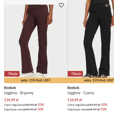
Okazja
Okazja
extra -15% Kod: LAST
extra -15% Kod: LAST
Reebok
Reebok
Legginsy · Brązowy
Legginsy · Czarny
Aktualna cena
Aktualna cena
134,99
zł
134,99
zł
Cena regularna
149,99 zł
-10%
Cena regularna
149,99 zł
-10%
Najniższa cena
149,99 zł
-10%
Najniższa cena
149,99 zł
-10%