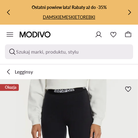
PRZEJDŹ DO GŁÓWNEJ ZAWARTOŚCI
PRZEJDŹ DO WYSZUKIWANIA
Ostatni powiew lata! Rabaty aż do -35%
DAMSKIE
MĘSKIE
TOREBKI
Szukaj marki, produktu, stylu
Legginsy
Okazja