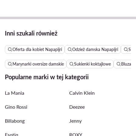
Inni szukali również
Oferta dla kobiet Napapijri
Odzież damska Napapijri
Spo
Marynarki oversize damskie
Sukienki koktajlowe
Bluza R
Popularne marki w tej kategorii
La Mania
Calvin Klein
Gino Rossi
Deezee
Billabong
Jenny
Esotiq
ROXY