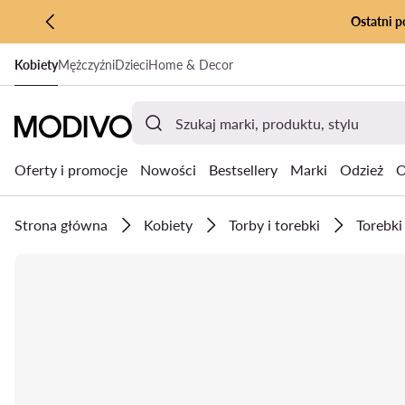
Ostatni p
PRZEJDŹ DO GŁÓWNEJ ZAWARTOŚCI
Kobiety
Mężczyźni
Dzieci
Home & Decor
PRZEJDŹ DO WYSZUKIWANIA
Oferty i promocje
Nowości
Bestsellery
Marki
Odzież
O
Strona główna
Kobiety
Torby i torebki
Torebki