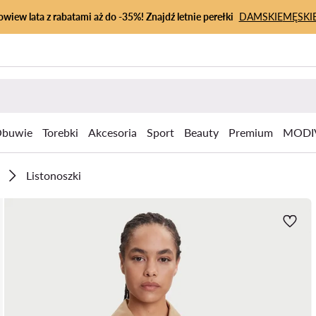
owiew lata z rabatami aż do -35%! Znajdź letnie perełki
DAMSKIE
MĘSKI
buwie
Torebki
Akcesoria
Sport
Beauty
Premium
MODI
Listonoszki