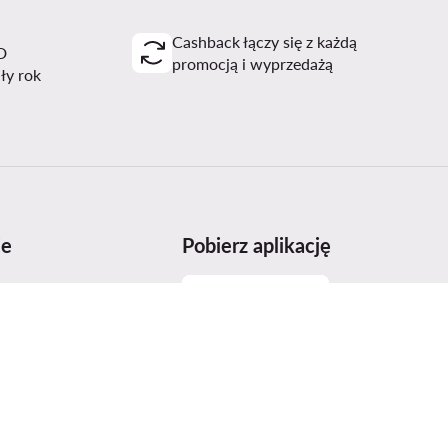
Cashback łączy się z każdą
D
promocją i wyprzedażą
ały rok
je
Pobierz aplikację
miarów
sowania produktów
stwo produktów
o dostępności