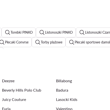
Torebki PINKO
Listonoszki PINKO
Listonoszki Czar
Plecaki Convrse
Torby plażowe
Plecaki sportowe dams
i
cquemus
Torebki Nine West
Złote torebki
Plecaki Bi
ne torebki
Torebki Badura
Torebki Calvin Klein
Tor
Deezee
Billabong
Beverly Hills Polo Club
Badura
Juicy Couture
Lasocki Kids
Furla
Valentino