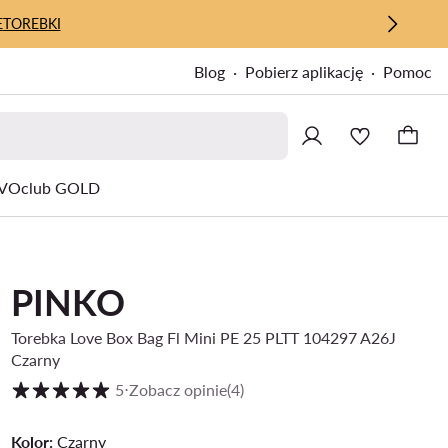
E
TOREBKI
Blog
Pobierz aplikację
Pomoc
VOclub GOLD
PINKO
Torebka Love Box Bag Fl Mini PE 25 PLTT 104297 A26J
Czarny
Ocena klientów w skali od 1 do 5
5
⋅
Zobacz opinie
(4)
Kolor:
Czarny