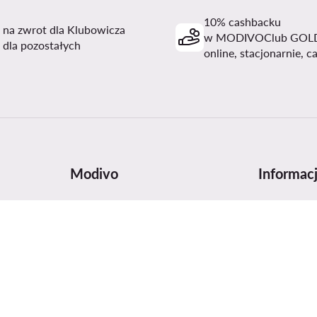
10% cashbacku
i na zwrot dla Klubowicza
w MODIVOClub GOL
 dla pozostałych
online, stacjonarnie, c
Modivo
Informac
wy
O nas
Tabela roz
Dane firmy i numer konta
Pielęgnacja
MODIVO Platform
Zasady pla
Kariera w MODIVO Platform
Bezpieczeń
Blog
Informacja 