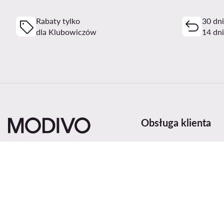
Rabaty tylko
30 dn
dla Klubowiczów
14 dni
Obsługa klienta
Metody i koszty dosta
Zwroty
Status zamówienia
Zmień kraj: Polska (PL)
Śledź przesyłkę
Metody płatności