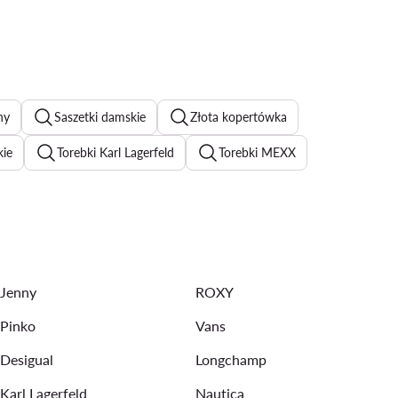
ny
Saszetki damskie
Złota kopertówka
kie
Torebki Karl Lagerfeld
Torebki MEXX
llabong
Plecaki miejskie damskie
Nerki damskie
ebki Guess
Torebki Juicy Couture
Torebki Gino Rossi
Jenny
ROXY
Pinko
Vans
Desigual
Longchamp
Karl Lagerfeld
Nautica