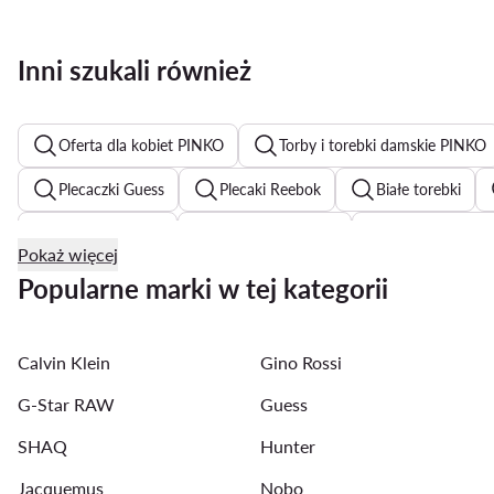
Inni szukali również
Oferta dla kobiet PINKO
Torby i torebki damskie PINKO
Plecaczki Guess
Plecaki Reebok
Białe torebki
Srebrne torebki
Czerwone torebki
Torebki Lasock
Pokaż więcej
Beżowe torebki
Torebki Michael Kors
Torebki Ja
Popularne marki w tej kategorii
Torebki Pinko
Torebki Beverly Hills Polo Club
Czar
Calvin Klein
Gino Rossi
G-Star RAW
Guess
SHAQ
Hunter
Jacquemus
Nobo