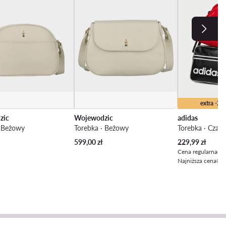
extra -2
zic
Wojewodzic
adidas
· Beżowy
Torebka · Beżowy
Torebka · Czarn
Aktualna cena
599,00
zł
229,99
zł
Cena regularna
279
Najniższa cena
180